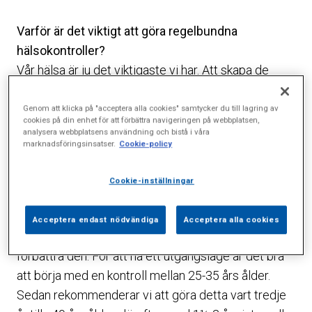
Varför är det viktigt att göra regelbundna
hälsokontroller?
Vår hälsa är ju det viktigaste vi har. Att skapa de
bästa möjliga förutsättningarna är bokstavligt talat
livsviktigt. Hjärt- lungfonden redovisade nyligen en
Genom att klicka på "acceptera alla cookies" samtycker du till lagring av
cookies på din enhet för att förbättra navigeringen på webbplatsen,
studie som visar att hälsokontroller minskar risken
analysera webbplatsens användning och bistå i våra
marknadsföringsinsatser.
Cookie-policy
för sjukdomar och för tidig död
Vid vilken ålder är det bra att börja med
Cookie-inställningar
hälsoundersökningar?
Att göra en hälsokontroll innebär att man har en
Acceptera endast nödvändiga
Acceptera alla cookies
möjlighet att öka kontrollen över sin hälsa och kunna
förbättra den. För att ha ett utgångsläge är det bra
att börja med en kontroll mellan 25-35 års ålder.
Sedan rekommenderar vi att göra detta vart tredje