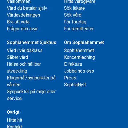
Välkommen
Hitta vårdgivare
Vård du betalar själv
Sök läkare
Vårdavdelningen
Sök vård
Bra att veta
För företag
Frågor och svar
För remittenter
Sophiahemmet Sjukhus
Om Sophiahemmet
Vård i världsklass
Sophiahemmet
Säker vård
Koncernledning
Hälsa och hållbar
E-faktura
utveckling
Jobba hos oss
Klagomål/synpunkter på
Press
vården
SophiaNytt
Synpunkter på miljö eller
service
Övrigt
Hitta hit
Kontakt