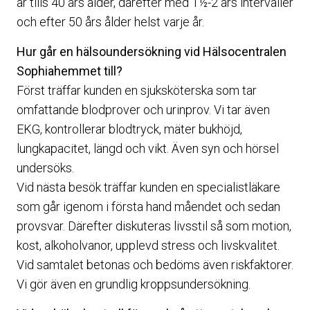
år tills 40 års ålder, därefter med 1½-2 års intervaller
och efter 50 års ålder helst varje år.
Hur går en hälsoundersökning vid Hälsocentralen
Sophiahemmet till?
Först träffar kunden en sjuksköterska som tar
omfattande blodprover och urinprov. Vi tar även
EKG, kontrollerar blodtryck, mäter bukhöjd,
lungkapacitet, längd och vikt. Även syn och hörsel
undersöks.
Vid nästa besök träffar kunden en specialistläkare
som går igenom i första hand måendet och sedan
provsvar. Därefter diskuteras livsstil så som motion,
kost, alkoholvanor, upplevd stress och livskvalitet.
Vid samtalet betonas och bedöms även riskfaktorer.
Vi gör även en grundlig kroppsundersökning.