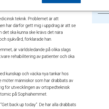
 moderator var Anders Lönnberg,
nce:
Länka
dicinsk teknik. Problemet är att
en har därför gett mig i uppdrag är att se
 om det ska kunna ske krävs det nära
och sjukvård, förklarade han.
mmet, är världsledande på olika slags
ivare rehabilitering av patienter och öka
med kunskap och väcka nya tankar hos
ete möter människor som har drabbats av
ig för utvecklingen av ortopedteknisk
natomic på Sophiahemmet.
Get back up today”. De har alla drabbats