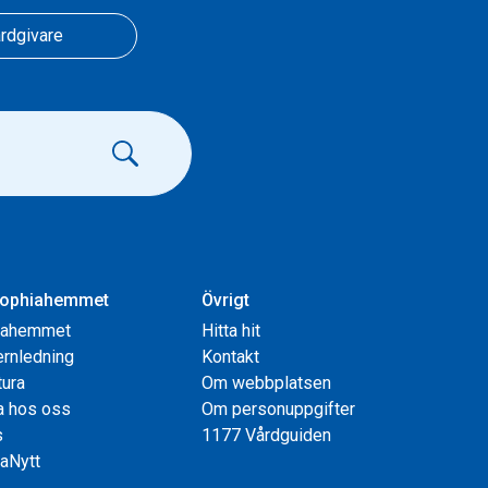
rdgivare
ophiahemmet
Övrigt
iahemmet
Hitta hit
rnledning
Kontakt
tura
Om webbplatsen
a hos oss
Om personuppgifter
s
1177 Vårdguiden
aNytt