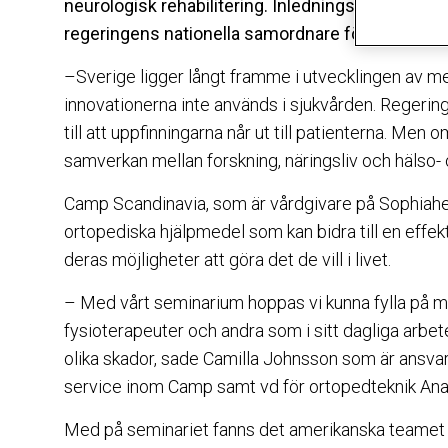
neurologisk rehabilitering. Inledningstalare och
regeringens nationella samordnare för Life scie
–Sverige ligger långt framme i utvecklingen av me
innovationerna inte används i sjukvården. Regering
till att uppfinningarna når ut till patienterna. Men
samverkan mellan forskning, näringsliv och hälso- 
Camp Scandinavia, som är vårdgivare på Sophiahe
ortopediska hjälpmedel som kan bidra till en effekt
deras möjligheter att göra det de vill i livet.
– Med vårt seminarium hoppas vi kunna fylla på 
fysioterapeuter och andra som i sitt dagliga arb
olika skador, sade Camilla Johnsson som är ansvar
service inom Camp samt vd för ortopedteknik A
Med på seminariet fanns det amerikanska teamet ”