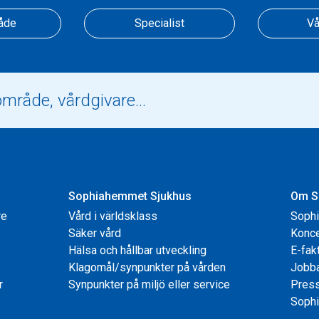
åde
Specialist
Vå
Sophiahemmet Sjukhus
Om S
re
Vård i världsklass
Soph
Säker vård
Konce
Hälsa och hållbar utveckling
E-fak
Klagomål/synpunkter på vården
Jobb
r
Synpunkter på miljö eller service
Pres
Sophi