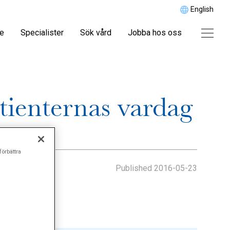
English
re
Specialister
Sök vård
Jobba hos oss
tienternas vardag
förbättra
Published
2016-05-23