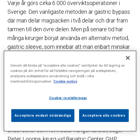
Varje år görs cirka 6 000 överviktsoperationer i
Sverige. Den vanligaste metoden är gastric bypass
där man delar magsäcken i två delar och drar fram
tarmen till den övre delen. Men på senare tid har
många kirurger börjat använda en alternativ metod,
gastric sleeve, som innebär att man enbart minskar
magsäckens storlek till en tredjedel av den
ursprungliga. Det är också den metoden som är den
Genom att klicka på "acceptera alla cookies" samtycker du till lagring av
cookies på din enhet för att förbättra navigeringen på webbplatsen,
vanligaste i länder som
analysera webbplatsens användning och bistå i våra
USA och Frankrike.
marknadsföringsinsatser.
Cookie-policy
– Fördelarna med gastric sleeve är att man inte
Cookie-inställningar
behöver göra ingrepp i tarmarna, vilket minskar
risken för näringsbrist och tarmvred. När
Acceptera endast nödvändiga
Acceptera alla cookies
magsäcken blir mindre försvinner dessutom en stor
andel celler som förmedlar hungerkänslor, säger
Peter Loogna, kirurg vid Bariatric Center, GHP