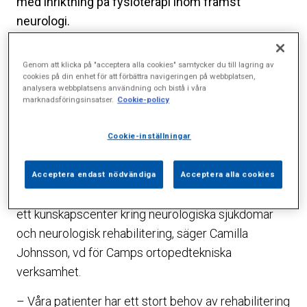
med inriktning på fysioterapi inom främst
neurologi.
Verksamheten, som finns i nyrenoverade Lill-
Genom att klicka på "acceptera alla cookies" samtycker du till lagring av
Janshuset, är ett samarbete mellan Neurology
cookies på din enhet för att förbättra navigeringen på webbplatsen,
Clinic och Camp Scandinavia med målet att samla
analysera webbplatsens användning och bistå i våra
marknadsföringsinsatser.
Cookie-policy
all kompetens kring neurologiska symtom och
sjukdomar.
Cookie-inställningar
– Genom att olika vårdprofessioner samarbetar
hoppas vi kunna förbättra och effektivisera
Acceptera endast nödvändiga
Acceptera alla cookies
omhändertagandet av patienterna och på sikt bygga
ett kunskapscenter kring neurologiska sjukdomar
och neurologisk rehabilitering, säger Camilla
Johnsson, vd för Camps ortopedtekniska
verksamhet.
– Våra patienter har ett stort behov av rehabilitering