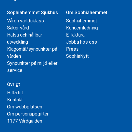
Sophiahemmet Sjukhus
Om Sophiahemmet
Vård i världsklass
Sophiahemmet
Säker vård
Koncernledning
Hälsa och hållbar
E-faktura
utveckling
Jobba hos oss
Klagomål/synpunkter på
Press
vården
SophiaNytt
Synpunkter på miljö eller
service
Övrigt
Hitta hit
Kontakt
Om webbplatsen
Om personuppgifter
1177 Vårdguiden