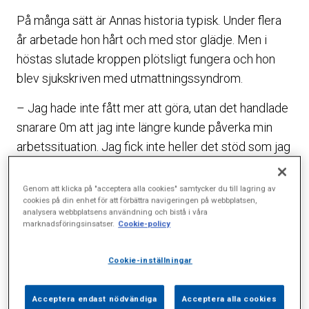
På många sätt är Annas historia typisk. Under flera
år arbetade hon hårt och med stor glädje. Men i
höstas slutade kroppen plötsligt fungera och hon
blev sjukskriven med utmattningssyndrom.
– Jag hade inte fått mer att göra, utan det handlade
snarare 0m att jag inte längre kunde påverka min
arbetssituation. Jag fick inte heller det stöd som jag
behövt av min chef, säger Anna som arbetar med
kvalificerade arbetsuppgifter på en statlig
Genom att klicka på "acceptera alla cookies" samtycker du till lagring av
cookies på din enhet för att förbättra navigeringen på webbplatsen,
myndighet.
analysera webbplatsens användning och bistå i våra
marknadsföringsinsatser.
Cookie-policy
Svårt att sova
När problemen på jobbet hopade sig hände det
Cookie-inställningar
som ofta sker. Hon fick svårt att sova, vilket ledde
till att hon knappt hade kraft att klara dagen och hon
Acceptera endast nödvändiga
Acceptera alla cookies