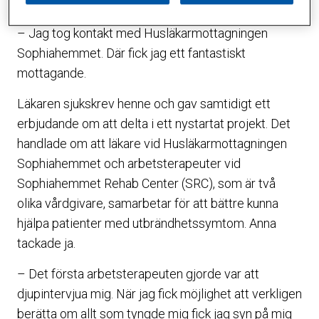
hamnade i en negativ spiral som snart blev ohållbar.
– Jag tog kontakt med Husläkarmottagningen
Sophiahemmet. Där fick jag ett fantastiskt
mottagande.
Läkaren sjukskrev henne och gav samtidigt ett
erbjudande om att delta i ett nystartat projekt. Det
handlade om att läkare vid Husläkarmottagningen
Sophiahemmet och arbetsterapeuter vid
Sophiahemmet Rehab Center (SRC), som är två
olika vårdgivare, samarbetar för att bättre kunna
hjälpa patienter med utbrändhetssymtom. Anna
tackade ja.
– Det första arbetsterapeuten gjorde var att
djupintervjua mig. När jag fick möjlighet att verkligen
berätta om allt som tyngde mig fick jag syn på mig