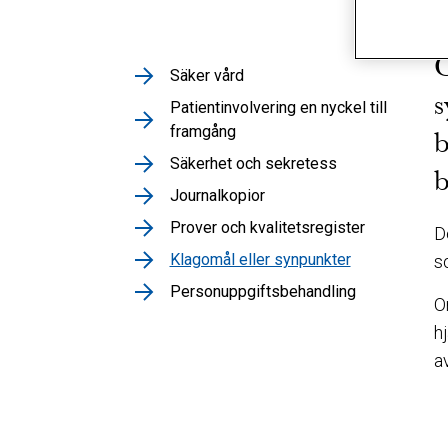
O
Säker vård
s
Patientinvolvering en nyckel till
framgång
b
Säkerhet och sekretess
b
Journalkopior
Prover och kvalitetsregister
D
Klagomål eller synpunkter
s
Personuppgiftsbehandling
O
h
a