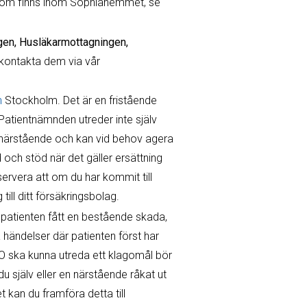
e som finns inom Sophiahemmet, se
en, Husläkarmottagningen,
kontakta dem via vår
n
Stockholm. Det är en fristående
 Patientnämnden utreder inte själv
r närstående och kan vid behov agera
och stöd när det gäller ersättning
vera att om du har kommit till
ill ditt försäkringsbolag.
t patienten fått en bestående skada,
a händelser där patienten först har
O ska kunna utreda ett klagomål bör
du själv eller en närstående råkat ut
 kan du framföra detta till