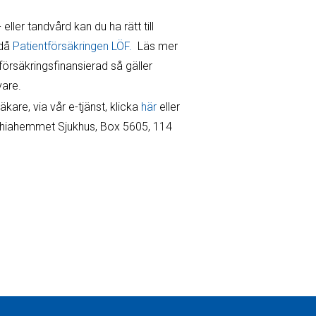
ler tandvård kan du ha rätt till
 då
Patientförsäkringen LÖF.
Läs mer
tförsäkringsfinansierad så gäller
vare.
are, via vår e-tjänst, klicka
här
eller
ophiahemmet Sjukhus, Box 5605, 114