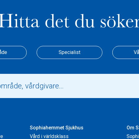
Hitta det du söke
åde
Specialist
Vå
Sophiahemmet Sjukhus
Om S
re
Vård i världsklass
Soph