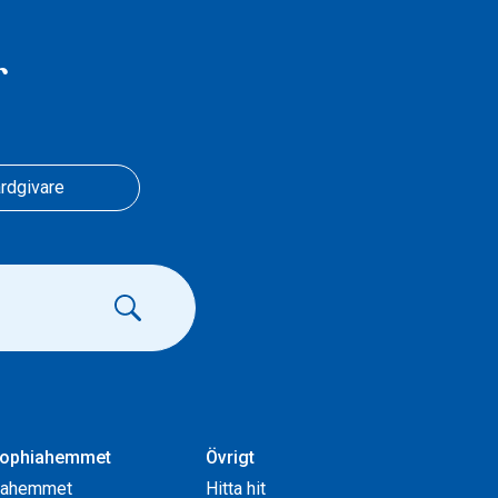
r
rdgivare
ophiahemmet
Övrigt
iahemmet
Hitta hit