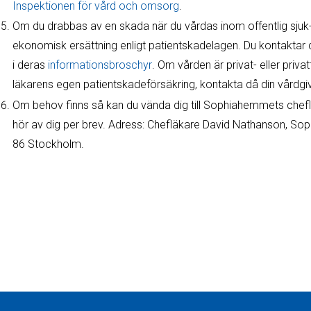
Inspektionen för vård och omsorg
.
Om du drabbas av en skada när du vårdas inom offentlig sjuk- el
ekonomisk ersättning enligt patientskadelagen. Du kontaktar
i deras
informationsbroschyr
. Om vården är privat- eller priva
läkarens egen patientskadeförsäkring, kontakta då din vårdgi
Om behov finns så kan du vända dig till Sophiahemmets chefläk
hör av dig per brev. Adress: Chefläkare David Nathanson, S
86 Stockholm.