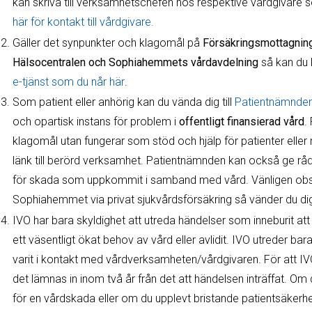
kan skriva till verksamhetschefen hos respektive vårdgivar
här för kontakt till vårdgivare.
Gäller det synpunkter och klagomål på
Försäkringsmottagning
Hälsocentralen och
Sophiahemmets vårdavdelning
så kan du 
e-tjänst som du når här
.
Som patient eller anhörig kan du vända dig till
Patientnämnde
och opartisk instans för problem i
offentligt finansierad vård
.
klagomål utan fungerar som stöd och hjälp för patienter elle
länk till berörd verksamhet. Patientnämnden kan också ge råd 
för skada som uppkommit i samband med vård. Vänligen obser
Sophiahemmet via privat sjukvårdsförsäkring så vänder du dig t
IVO har bara skyldighet att utreda händelser som inneburit at
ett väsentligt ökat behov av vård eller avlidit. IVO utreder bar
varit i kontakt med vårdverksamheten/vårdgivaren. För att IV
det lämnas in inom två år från det att händelsen inträffat. Om 
för en vårdskada eller om du upplevt bristande patientsäkerhet