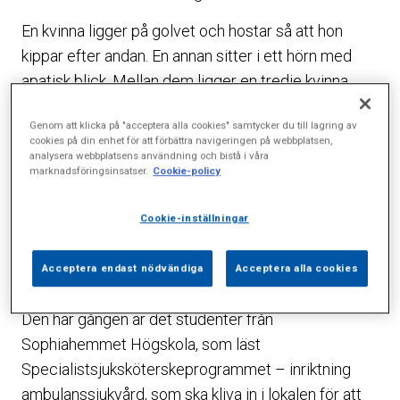
En kvinna ligger på golvet och hostar så att hon
kippar efter andan. En annan sitter i ett hörn med
apatisk blick. Mellan dem ligger en tredje kvinna
som tycks vara medvetslös. Technomusiken dunkar
Genom att klicka på "acceptera alla cookies" samtycker du till lagring av
obarmhärtigt och färgade spotlights flackar över
cookies på din enhet för att förbättra navigeringen på webbplatsen,
rummet. Miljön är minst sagt stressande trots att
analysera webbplatsens användning och bistå i våra
marknadsföringsinsatser.
Cookie-policy
allt är iscensatt. Lokalen är nämligen Prehospitalt
kunskap och kliniskt träningscenter, KTC, en helt ny
Cookie-inställningar
avdelning där studenter inom vårdsektorn har
möjlighet att göra simulerade övningar inom bland
Acceptera endast nödvändiga
Acceptera alla cookies
annat ambulanssjukvård.
Den här gången är det studenter från
Sophiahemmet Högskola, som läst
Specialistsjuksköterskeprogrammet – inriktning
ambulanssjukvård, som ska kliva in i lokalen för att