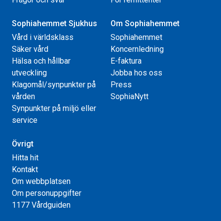
Sophiahemmet Sjukhus
Om Sophiahemmet
Vård i världsklass
Sophiahemmet
Säker vård
Koncernledning
Hälsa och hållbar
E-faktura
utveckling
Jobba hos oss
Klagomål/synpunkter på
Press
vården
SophiaNytt
Synpunkter på miljö eller
service
Övrigt
Hitta hit
Kontakt
Om webbplatsen
Om personuppgifter
1177 Vårdguiden