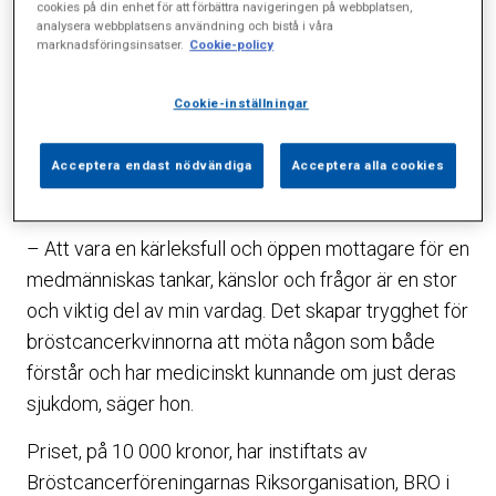
cookies på din enhet för att förbättra navigeringen på webbplatsen,
analysera webbplatsens användning och bistå i våra
empatisk och ser till patientens individuella behov.
marknadsföringsinsatser.
Cookie-policy
Hon gör det där lilla extra som betyder så mycket
för en patient i den utsatta situation när man
Cookie-inställningar
genomgår sin bröstcancerbehandling.”
Acceptera endast nödvändiga
Acceptera alla cookies
Lotta Eklund är glad och stolt – och väldigt
överraskad av utmärkelsen.
– Att vara en kärleksfull och öppen mottagare för en
medmänniskas tankar, känslor och frågor är en stor
och viktig del av min vardag. Det skapar trygghet för
bröstcancerkvinnorna att möta någon som både
förstår och har medicinskt kunnande om just deras
sjukdom, säger hon.
Priset, på 10 000 kronor, har instiftats av
Bröstcancerföreningarnas Riksorganisation, BRO i