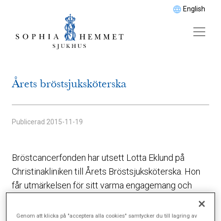
English
Årets bröstsjuksköterska
Publicerad
2015-11-19
Bröstcancerfonden har utsett Lotta Eklund på
Christinakliniken till Årets Bröstsjuksköterska. Hon
får utmärkelsen för sitt varma engagemang och
förmågan att se människan bakom patienten.
Genom att klicka på "acceptera alla cookies" samtycker du till lagring av
Motiveringen lyder: ”Lotta är trygg, stabil och