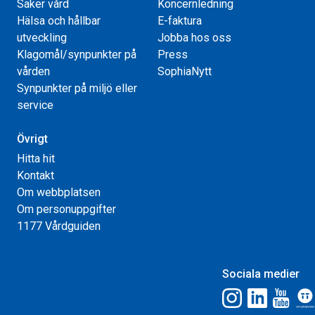
Säker vård
Koncernledning
Hälsa och hållbar
E-faktura
utveckling
Jobba hos oss
Klagomål/synpunkter på
Press
vården
SophiaNytt
Synpunkter på miljö eller
service
Övrigt
Hitta hit
Kontakt
Om webbplatsen
Om personuppgifter
1177 Vårdguiden
Sociala medier