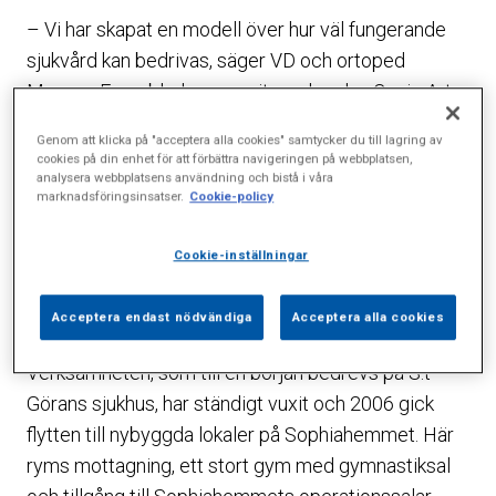
– Vi har skapat en modell över hur väl fungerande
sjukvård kan bedrivas, säger VD och ortoped
Magnus Forssblad som varit med sedan Capio Artro
Clinic (Artrokliniken) startades i början av 90-talet.
Genom att klicka på "acceptera alla cookies" samtycker du till lagring av
cookies på din enhet för att förbättra navigeringen på webbplatsen,
Tanken var då att i högre grad koncentrera sig på
analysera webbplatsens användning och bistå i våra
marknadsföringsinsatser.
Cookie-policy
artroskopisk kirurgi, så kallad titthålskirurgi. Kliniken
satsade tidigt på att bli högspecialiserad inom
Cookie-inställningar
området och minska de långa köerna till
titthålsoperationerna för knän, höfter, axlar, fotleder
Acceptera endast nödvändiga
Acceptera alla cookies
och armbågar.
Verksamheten, som till en början bedrevs på S:t
Görans sjukhus, har ständigt vuxit och 2006 gick
flytten till nybyggda lokaler på Sophiahemmet. Här
ryms mottagning, ett stort gym med gymnastiksal