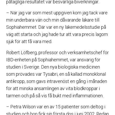
påtagliga resultatet var besvärliga biverkningar.
– När jag var som mest uppgiven kom jag tack vare
min underbara vän och min dåvarande läkare till
Sophiahemmet. Där var en ny läkemedelsstudie på
väg att starta och jag hade tur att vara precis lagom
sjuk för att få vara med.
Robert Löfberg, professor och verksamhetschef för
IBD-enheten på Sophiahemmet, var ansvarig för
studien i Sverige. Den nya biologiska medicinen
som prövades var Tysabri, en så kallad monoklonal
antikropp, som gavs intravenöst en gång i månaden
för att minska ansamlingen av vita blodkroppar i
tarmen och på så vis få bukt med inflammationen.
– Petra Wilson var en av 15 patienter som deltog i
studien och hon fick sin första dos i juni 2002. Redan