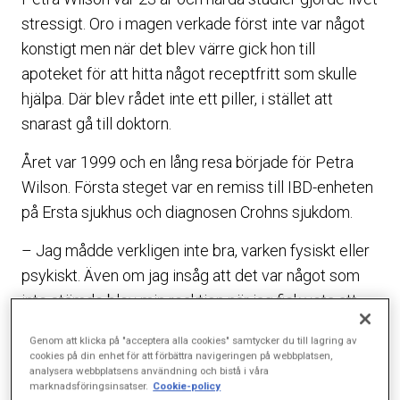
stressigt. Oro i magen verkade först inte var något
konstigt men när det blev värre gick hon till
apoteket för att hitta något receptfritt som skulle
hjälpa. Där blev rådet inte ett piller, i stället att
snarast gå till doktorn.
Året var 1999 och en lång resa började för Petra
Wilson. Första steget var en remiss till IBD-enheten
på Ersta sjukhus och diagnosen Crohns sjukdom.
– Jag mådde verkligen inte bra, varken fysiskt eller
psykiskt. Även om jag insåg att det var något som
inte stämde blev min reaktion när jag fick veta att
jag hade en kronisk tarmsjukdom att förneka allt.
Genom att klicka på "acceptera alla cookies" samtycker du till lagring av
cookies på din enhet för att förbättra navigeringen på webbplatsen,
Viljan att inte acceptera sjukdomen gick så långt att
analysera webbplatsens användning och bistå i våra
marknadsföringsinsatser.
Cookie-policy
hon gjorde allt det hon visste att hon inte borde.