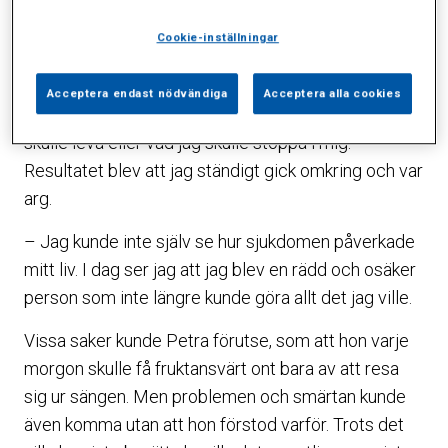
Trots att en kopp kaffe och en cigg omedelbart
Cookie-inställningar
straffade sig i form av fruktansvärda magsmärtor
skulle det inte få hindra henne.
Acceptera endast nödvändiga
Acceptera alla cookies
– Sjukdomen skulle inte få bestämma vilket liv jag
skulle leva eller vad jag skulle stoppa i mig.
Resultatet blev att jag ständigt gick omkring och var
arg.
– Jag kunde inte själv se hur sjukdomen påverkade
mitt liv. I dag ser jag att jag blev en rädd och osäker
person som inte längre kunde göra allt det jag ville.
Vissa saker kunde Petra förutse, som att hon varje
morgon skulle få fruktansvärt ont bara av att resa
sig ur sängen. Men problemen och smärtan kunde
även komma utan att hon förstod varför. Trots det