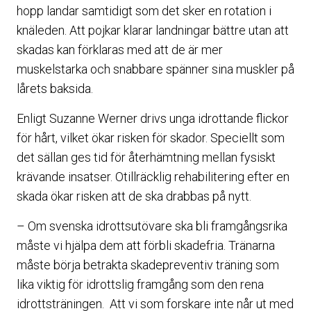
hopp landar samtidigt som det sker en rotation i
knäleden. Att pojkar klarar landningar bättre utan att
skadas kan förklaras med att de är mer
muskelstarka och snabbare spänner sina muskler på
lårets baksida.
Enligt Suzanne Werner drivs unga idrottande flickor
för hårt, vilket ökar risken för skador. Speciellt som
det sällan ges tid för återhämtning mellan fysiskt
krävande insatser. Otillräcklig rehabilitering efter en
skada ökar risken att de ska drabbas på nytt.
– Om svenska idrottsutövare ska bli framgångsrika
måste vi hjälpa dem att förbli skadefria. Tränarna
måste börja betrakta skadepreventiv träning som
lika viktig för idrottslig framgång som den rena
idrottsträningen. Att vi som forskare inte når ut med