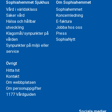
Sophiahemmet Sjukhus
Om Sophiahemmet
Vård i världsklass
Sophiahemmet
Säker vård
Koncernledning
Hälsa och hållbar
E-faktura
utveckling
Jobba hos oss
Klagomål/synpunkter på
Press
vården
SophiaNytt
Synpunkter på miljö eller
service
Övrigt
Hitta hit
Kontakt
Om webbplatsen
Om personuppgifter
1177 Vårdguiden
Sociala medier