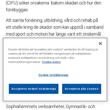
(CIFU) söker orsakerna bakom skadan och hur den
förebyggas.
Att samla forskning, utbildning, vård och rehab på
ett ställe kring de skador som kan uppstå i samband
med sport och motion har länge varit ett önskemål
för landets idrottsskadeforskare. Nu finns det
efterlängtade centret, CIFU, på Sophiahemmet och
Genom att klicka på "acceptera alla cookies" samtycker du till lagring av
cookies på din enhet för att förbättra navigeringen på webbplatsen,
är ett resultat av ett nära samarbete mellan
analysera webbplatsens användning och bistå i våra
Karolinska Institutet och Capio Artro Clinic
marknadsföringsinsatser.
Cookie-policy
(Artrokliniken).
Cookie-inställningar
– Vi har hamnat på bästa tänkbara ställe, säger
Suzanne Werner, professor och verksamhetschef
Acceptera endast nödvändiga
Acceptera alla cookies
vid CIFU, då det i närområdet finns en mängd olika
aktörer inom forskar- och idrottsvärlden.
Sophiahemmets verksamheter, Gymnastik- och