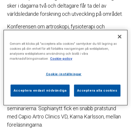
sker i dagarna två och deltagare får ta del av
världsledande forskning och utveckling på området.
Konferensen om artroskopi, fysioterapi och
rehabilitering arrangeras av Capio Artro Clinic
tillsammans med Centrum för idrottsskadeforskning
Genom att klicka på "acceptera alla cookies" samtycker du till lagring av
cookies på din enhet för att förbättra navigeringen på webbplatsen,
och utbildning (CIFU). Den senaste tekniken och
analysera webbplatsens användning och bistå i våra
forskningsrönen inom artroskopi, fysioterapi,
marknadsföringsinsatser.
Cookie-policy
rehabilitering och sportfysiologi presenteras av
Cookie-inställningar
några av världens främsta inom
idrottsskadeforskning. Föreläsningssalen på
Acceptera endast nödvändiga
Acceptera alla cookies
Sophiahemmet Högskola är i det närmaste fullsatt
av ortopeder och andra intressenter under
seminarierna. Sophianytt fick en snabb pratstund
med Capio Artro Clinics VD, Karna Karlsson, mellan
föreläsningarna.