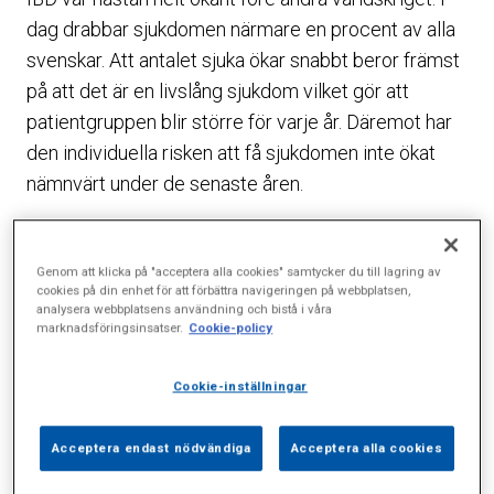
dag drabbar sjukdomen närmare en procent av alla
svenskar. Att antalet sjuka ökar snabbt beror främst
på att det är en livslång sjukdom vilket gör att
patientgruppen blir större för varje år. Däremot har
den individuella risken att få sjukdomen inte ökat
nämnvärt under de senaste åren.
– Det totala antalet sjuka är nu så stort att vi måste
betrakta IBD som en folksjukdom, säger professor
Genom att klicka på "acceptera alla cookies" samtycker du till lagring av
Robert Löfberg som är verksamhetschef för IBD-
cookies på din enhet för att förbättra navigeringen på webbplatsen,
analysera webbplatsens användning och bistå i våra
enheten på Sophiahemmet.
marknadsföringsinsatser.
Cookie-policy
Begreppt IBD, ”inflammatory bowel disease” avser
Cookie-inställningar
en rad tarmsjukdomar där ulcerös kolit och Crohns
sjukdom är de vanligaste. Gemensamt är för
Acceptera endast nödvändiga
Acceptera alla cookies
sjukdomarna är kronisk inflammation i tarmarna som