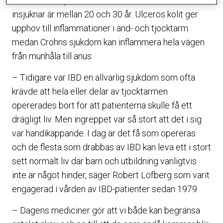
kommer och går i skov och att de flesta som
insjuknar är mellan 20 och 30 år. Ulcerös kolit ger
upphov till inflammationer i änd- och tjocktarm
medan Crohns sjukdom kan inflammera hela vägen
från munhåla till anus.
– Tidigare var IBD en allvarlig sjukdom som ofta
krävde att hela eller delar av tjocktarmen
opererades bort för att patienterna skulle få ett
drägligt liv. Men ingreppet var så stort att det i sig
var handikappande. I dag är det få som opereras
och de flesta som drabbas av IBD kan leva ett i stort
sett normalt liv där barn och utbildning vanligtvis
inte är något hinder, säger Robert Löfberg som varit
engagerad i vården av IBD-patienter sedan 1979.
– Dagens mediciner gör att vi både kan begränsa