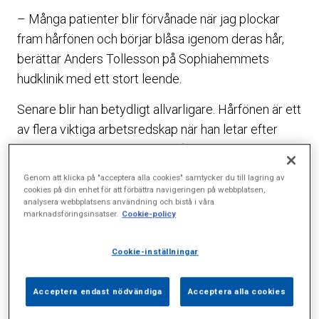
– Många patienter blir förvånade när jag plockar
fram hårfönen och börjar blåsa igenom deras hår,
berättar Anders Tollesson på Sophiahemmets
hudklinik med ett stort leende.
Senare blir han betydligt allvarligare. Hårfönen är ett
av flera viktiga arbetsredskap när han letar efter
pigmentfläckar som kan innehålla den potentiellt
livsfarliga cancerformen malignt melanom.
Genom att klicka på "acceptera alla cookies" samtycker du till lagring av
cookies på din enhet för att förbättra navigeringen på webbplatsen,
– Det är en lurig tumör som kan gömma sig överallt
analysera webbplatsens användning och bistå i våra
marknadsföringsinsatser.
Cookie-policy
på kroppen och därför måste jag börja i hårbotten
och leta vidare via ryggen ner till tårna och sedan
Cookie-inställningar
upp till huvudet igen.
Normalt tar en genomgång cirka 15 minuter under
Acceptera endast nödvändiga
Acceptera alla cookies
den tiden både diagnostiserar och dokumenterar