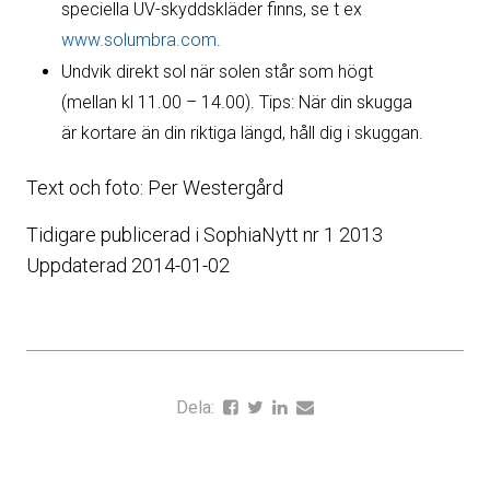
speciella UV-skyddskläder finns, se t ex
www.solumbra.com
.
Undvik direkt sol när solen står som högt
(mellan kl 11.00 – 14.00). Tips: När din skugga
är kortare än din riktiga längd, håll dig i skuggan.
Text och foto: Per Westergård
Tidigare publicerad i SophiaNytt nr 1 2013
Uppdaterad 2014-01-02
Dela: