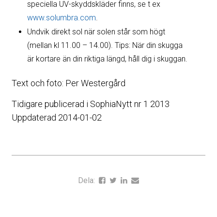
speciella UV-skyddskläder finns, se t ex
www.solumbra.com
.
Undvik direkt sol när solen står som högt
(mellan kl 11.00 – 14.00). Tips: När din skugga
är kortare än din riktiga längd, håll dig i skuggan.
Text och foto: Per Westergård
Tidigare publicerad i SophiaNytt nr 1 2013
Uppdaterad 2014-01-02
Dela: