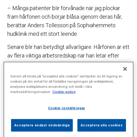
– Många patienter blir förvånade när jag plockar
fram hårfönen och börjar blåsa igenom deras hår,
berättar Anders Tollesson på Sophiahemmets
hudklinik med ett stort leende.
Senare blir han betydligt allvarligare. Hårfönen är ett
av flera viktiga arbetsredskap när han letar efter
pigmentfläckar som kan innehålla den potentiellt
livsfarliga cancerformen malignt melanom.
Genom att klicka på "acceptera alla cookies" samtycker du till lagring av
cookies på din enhet för att förbättra navigeringen på webbplatsen,
– Det är en lurig tumör som kan gömma sig överallt
analysera webbplatsens användning och bistå i våra
marknadsföringsinsatser.
Cookie-policy
på kroppen och därför måste jag börja i hårbotten
och leta vidare via ryggen ner till tårna och sedan
Cookie-inställningar
upp till huvudet igen.
Normalt tar en genomgång cirka 15 minuter under
Acceptera endast nödvändiga
Acceptera alla cookies
den tiden både diagnostiserar och dokumenterar