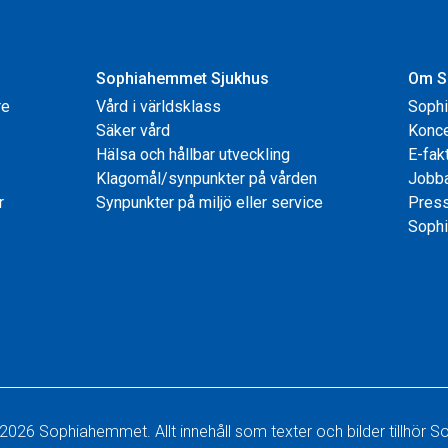
Sophiahemmet Sjukhus
Om S
re
Vård i världsklass
Soph
Säker vård
Konce
Hälsa och hållbar utveckling
E-fak
Klagomål/synpunkter på vården
Jobb
r
Synpunkter på miljö eller service
Pres
Sophi
2026 Sophiahemmet. Allt innehåll som texter och bilder tillhör