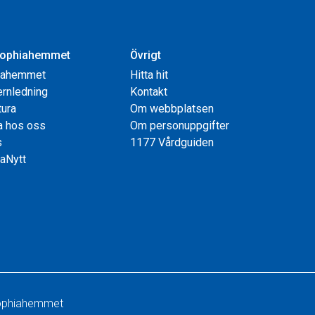
ophiahemmet
Övrigt
iahemmet
Hitta hit
rnledning
Kontakt
tura
Om webbplatsen
a hos oss
Om personuppgifter
s
1177 Vårdguiden
aNytt
 Sophiahemmet