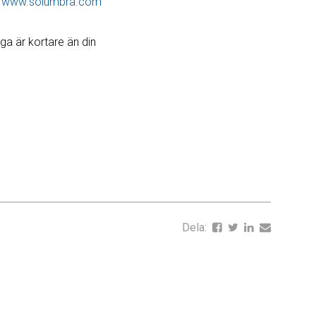
x
www.solumbra.com
ga är kortare än din
Dela: