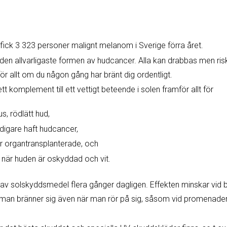
fick 3 323 personer malignt melanom i Sverige förra året.
den allvarligaste formen av hudcancer. Alla kan drabbas men ri
ör allt om du någon gång har bränt dig ordentligt.
 komplement till ett vettigt beteende i solen framför allt för
s, rödlätt hud,
digare haft hudcancer,
 organtransplanterade, och
r när huden är oskyddad och vit.
 av solskyddsmedel flera gånger dagligen. Effekten minskar vid
 man bränner sig även när man rör på sig, såsom vid promenader, 