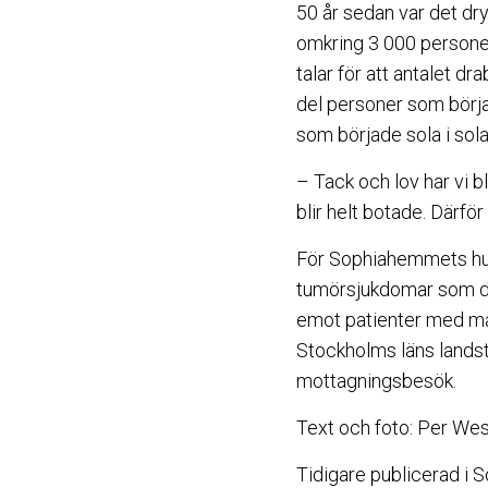
50 år sedan var det dr
omkring 3 000 personer
talar för att antalet d
del personer som börja
som började sola i sola
– Tack och lov har vi bl
blir helt botade. Därfö
För Sophiahemmets hud
tumörsjukdomar som dra
emot patienter med mån
Stockholms läns landstin
mottagningsbesök.
Text och foto: Per We
Tidigare publicerad i 