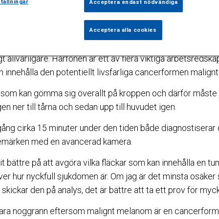
tumören malignt melanom. Hittar han tumören i tid är sjuk
tällningar
Acceptera endast nödvändiga
 förvånade när jag plockar fram hårfönen och börjar blåsa 
Acceptera alla cookies
son på Sophiahemmets hudklinik med ett stort leende.
t allvarligare. Hårfönen är ett av flera viktiga arbetsredskap
 innehålla den potentiellt livsfarliga cancerformen malign
r som kan gömma sig överallt på kroppen och därför måste j
en ner till tårna och sedan upp till huvudet igen.
ång cirka 15 minuter under den tiden både diagnostiserar
lsemärken med en avancerad kamera.
it bättre på att avgöra vilka fläckar som kan innehålla en 
ver hur nyckfull sjukdomen är. Om jag är det minsta osäker 
kickar den på analys, det är bättre att ta ett prov för mycke
 vara noggrann eftersom malignt melanom är en cancerform