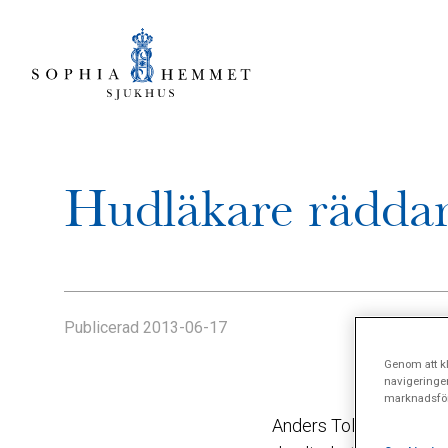
Hudläkare räddar 
Publicerad
2013-06-17
Genom att kl
navigeringe
marknadsför
Anders Tollesson vid So