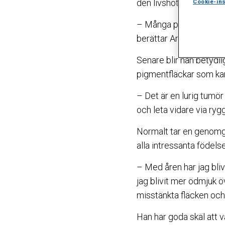
den livshotande cancer
Cookie-ins
– Många patienter blir
berättar Anders Tolles
Senare blir han betydlig
pigmentfläckar som kan
– Det är en lurig tumö
och leta vidare via rygg
Normalt tar en genomg
alla intressanta föde
– Med åren har jag bliv
jag blivit mer ödmjuk ö
misstänkta fläcken och s
Han har goda skäl att