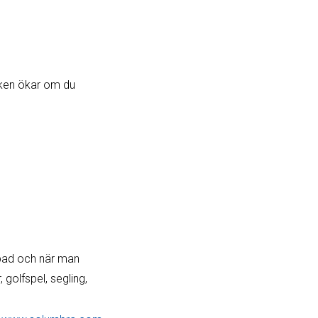
sken ökar om du
 bad och när man
golfspel, segling,