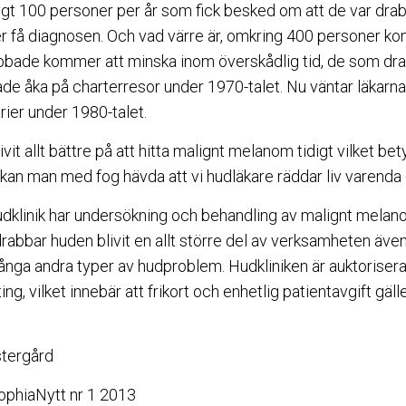
ygt 100 personer per år som fick besked om att de var drab
 få diagnosen. Och vad värre är, omkring 400 personer ko
rabbade kommer att minska inom överskådlig tid, de som drabb
de åka på charterresor under 1970-talet. Nu väntar läkarn
rier under 1980-talet.
ivit allt bättre på att hitta malignt melanom tidigt vilket b
r kan man med fog hävda att vi hudläkare räddar liv varenda
klinik har undersökning och behandling av malignt melan
bbar huden blivit en allt större del av verksamheten även
ga andra typer av hudproblem. Hudkliniken är auktorisera
g, vilket innebär att frikort och enhetlig patientavgift gälle
stergård
SophiaNytt nr 1 2013