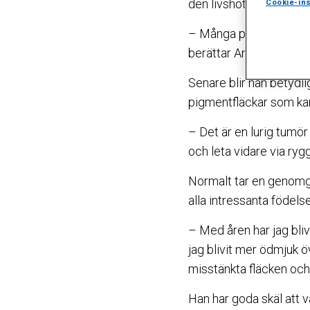
den livshotande cancer
Cookie-ins
– Många patienter blir
berättar Anders Tolles
Senare blir han betydlig
pigmentfläckar som kan
– Det är en lurig tumö
och leta vidare via rygg
Normalt tar en genomg
alla intressanta föde
– Med åren har jag bliv
jag blivit mer ödmjuk ö
misstänkta fläcken och s
Han har goda skäl att