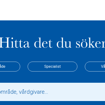
Hitta det du söke
åde
Specialist
Vå