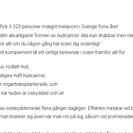
fick 3 323 personer malignt melanom i Sverige förra året.
den allvarligaste formen av hudcancer. Alla kan drabbas men ri
ör allt om du någon gång har bränt dig ordentligt.
 komplement till ett vettigt beteende i solen framför allt för
s, rödlätt hud,
digare haft hudcancer,
 organtransplanterade, och
r när huden är oskyddad och vit.
 av solskyddsmedel flera gånger dagligen. Effekten minskar vid
 man bränner sig även när man rör på sig, såsom vid promenader, 