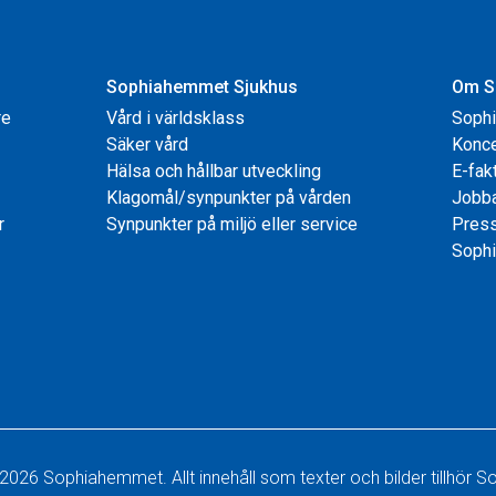
Sophiahemmet Sjukhus
Om S
re
Vård i världsklass
Soph
Säker vård
Konce
Hälsa och hållbar utveckling
E-fak
Klagomål/synpunkter på vården
Jobb
r
Synpunkter på miljö eller service
Pres
Sophi
2026 Sophiahemmet. Allt innehåll som texter och bilder tillhör