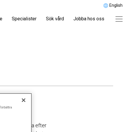
English
re
Specialister
Sök vård
Jobba hos oss
förbättra
stid åt att leta efter