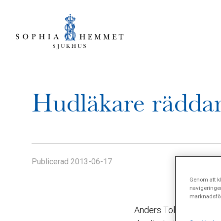
Hudläkare räddar 
Publicerad
2013-06-17
Genom att kl
navigeringe
marknadsför
Anders Tollesson vid So