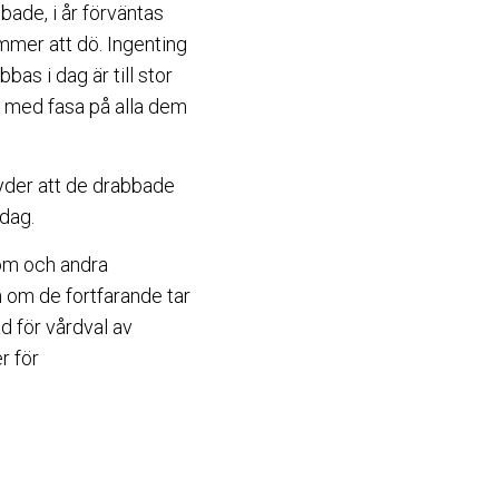
bade, i år förväntas
mmer att dö. Ingenting
as i dag är till stor
a med fasa på alla dem
etyder att de drabbade
 dag.
om och andra
 om de fortfarande tar
d för vårdval av
r för