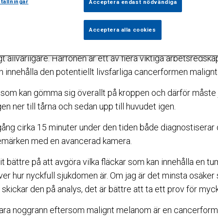
tumören malignt melanom. Hittar han tumören i tid är sjuk
tällningar
Acceptera endast nödvändiga
 förvånade när jag plockar fram hårfönen och börjar blåsa 
Acceptera alla cookies
son på Sophiahemmets hudklinik med ett stort leende.
t allvarligare. Hårfönen är ett av flera viktiga arbetsredskap
 innehålla den potentiellt livsfarliga cancerformen malign
r som kan gömma sig överallt på kroppen och därför måste j
en ner till tårna och sedan upp till huvudet igen.
ång cirka 15 minuter under den tiden både diagnostiserar
lsemärken med en avancerad kamera.
it bättre på att avgöra vilka fläckar som kan innehålla en 
ver hur nyckfull sjukdomen är. Om jag är det minsta osäker 
kickar den på analys, det är bättre att ta ett prov för mycke
 vara noggrann eftersom malignt melanom är en cancerform