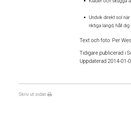
Kläder och skugga är
.
Undvik direkt sol när
riktiga längd, håll di
Text och foto: Per We
Tidigare publicerad i 
Uppdaterad 2014-01-
Skriv ut sidan