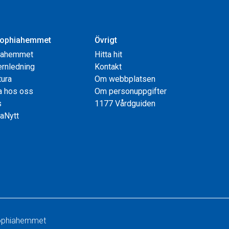
ophiahemmet
Övrigt
iahemmet
Hitta hit
rnledning
Kontakt
tura
Om webbplatsen
a hos oss
Om personuppgifter
s
1177 Vårdguiden
aNytt
 Sophiahemmet