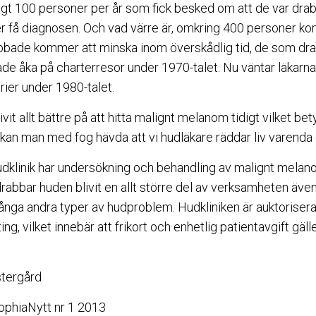
ygt 100 personer per år som fick besked om att de var drab
 få diagnosen. Och vad värre är, omkring 400 personer ko
rabbade kommer att minska inom överskådlig tid, de som drabb
de åka på charterresor under 1970-talet. Nu väntar läkarn
rier under 1980-talet.
ivit allt bättre på att hitta malignt melanom tidigt vilket b
r kan man med fog hävda att vi hudläkare räddar liv varenda
klinik har undersökning och behandling av malignt melan
bbar huden blivit en allt större del av verksamheten även
ga andra typer av hudproblem. Hudkliniken är auktorisera
g, vilket innebär att frikort och enhetlig patientavgift gälle
stergård
SophiaNytt nr 1 2013