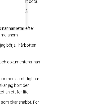
domen enkel att bota.
igenom deras hår,
 när han letar efter
t melanom.
ag börja i hårbotten
 och dokumenterar han
tumör men samtidigt har
skär jag bort den
t än ett för lite.
 som ökar snabbt. För