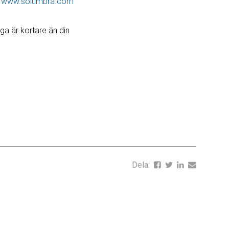
x
www.solumbra.com
ga är kortare än din
Dela: