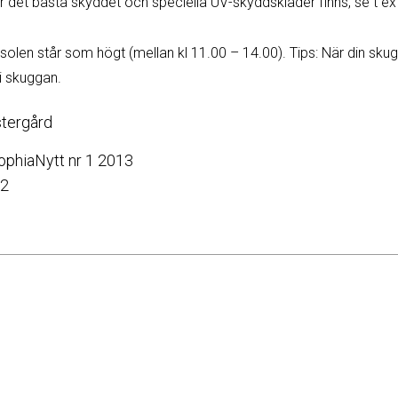
 det bästa skyddet och speciella UV-skyddskläder finns, se t e
 solen står som högt (mellan kl 11.00 – 14.00). Tips: När din skug
g i skuggan.
stergård
SophiaNytt nr 1 2013
02