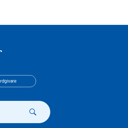
r
rdgivare