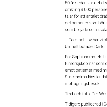
50 år sedan var det dr
omkring 3 000 personer
talar för att antalet d
del personer som börja
som började sola i sola
– Tack och lov har vi bl
blir helt botade. Därfö
För Sophiahemmets hud
tumörsjukdomar som dra
emot patienter med mån
Stockholms läns landstin
mottagningsbesök.
Text och foto: Per We
Tidigare publicerad i 