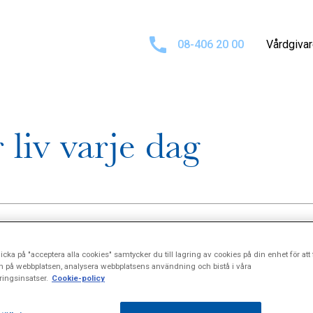
08-406 20 00
Vårdgiva
liv varje dag
icka på "acceptera alla cookies" samtycker du till lagring av cookies på din enhet för att 
n på webbplatsen, analysera webbplatsens användning och bistå i våra
ingsinsatser.
Cookie-policy
phiahemmets Hudklinik ägnar en allt större del av sin arbet