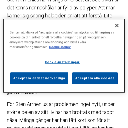
det känns när näshålan är fylld av polyper. Att man
känner sig snorig hela tiden är lätt att förstå. Lite
svårare att föreställa sig är att han tidigare kunde
andas in genom näsan men inte ut. Eller att det inte
Genom att klicka på "acceptera alla cookies" samtycker du till lagring av
cookies på din enhet för att förbättra navigeringen på webbplatsen,
går att snyta sig. När han försökte blev det bara lock
analysera webbplatsens användning och bistå i våra
för öronen eftersom luften försökte ta den vägen ut
marknadsföringsinsatser.
Cookie-policy
när näsgången var tilltäppt.
Cookie-inställningar
– Det stora problemet när man inte kan andas
ordentligt är att det blir svårt att sova. Men det är
Acceptera endast nödvändiga
Acceptera alla cookies
också besvärligt att äta om man inte kan andas
genom näsan.
För Sten Arrhenius är problemen inget nytt, under
större delen av sitt liv har han brottats med täppt
näsa. Många gånger har han fått kortison för att