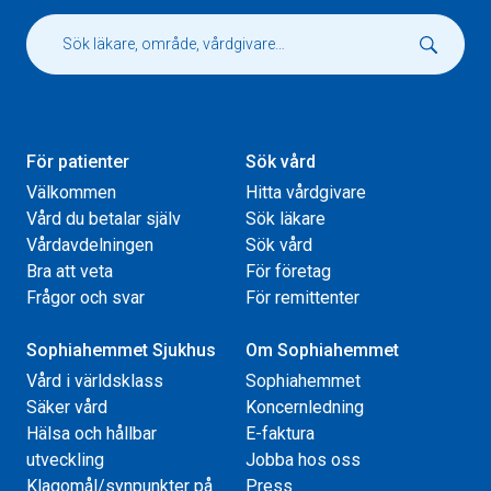
För patienter
Sök vård
Välkommen
Hitta vårdgivare
Vård du betalar själv
Sök läkare
Vårdavdelningen
Sök vård
Bra att veta
För företag
Frågor och svar
För remittenter
Sophiahemmet Sjukhus
Om Sophiahemmet
Vård i världsklass
Sophiahemmet
Säker vård
Koncernledning
Hälsa och hållbar
E-faktura
utveckling
Jobba hos oss
Klagomål/synpunkter på
Press