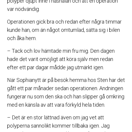
polyper djupt inne i näshålan och att en operation
var nödvändig.
Operationen gick bra och redan efter några timmar
kunde han, om än något omtumlad, sätta sig i bilen
och åka hem.
– Tack och lov hämtade min fru mig. Den dagen
hade det varit omöjligt att köra själv men redan
efter ett par dagar mådde jag utmärkt igen.
När Sophianytt är på besök hemma hos Sten har det
gått ett par månader sedan operationen. Andningen
fungerar nu som den ska och han slipper gå omkring
med en känsla av att vara förkyld hela tiden.
– Det är en stor lättnad även om jag vet att
polyperna sannolikt kommer tillbaka igen. Jag