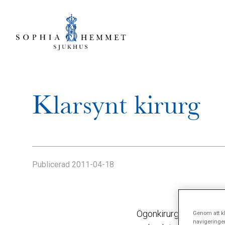
Klarsynt kirurg
Publicerad
2011-04-18
Ögonkirurgen Björn Steé
Genom att kl
navigeringe