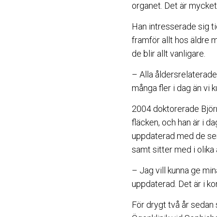
organet. Det är mycket
Han intresserade sig ti
framför allt hos äldre
de blir allt vanligare.
– Alla åldersrelaterad
många fler i dag än vi k
2004 doktorerade Björn 
fläcken, och han är i d
uppdaterad med de sena
samt sitter med i olika
– Jag vill kunna ge min
uppdaterad. Det är i k
För drygt två år sedan 