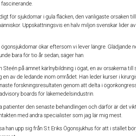
 fascinerande.
digt för sjukdomar i gula fläcken, den vanligaste orsaken ti
 människor. Uppskattningsvis en halv miljon svenskar lider 
e ögonsjukdomar ökar eftersom vi lever längre. Glädjande n
unde bara för tio år sedan, säger han.
Steén på ämnet kärlnybildning i ögat, en av orsakerna till 
ag en av de ledande inom området. Han leder kurser i kirurgis
ste forskningsresultaten genom att delta i ögonkongresse
 advisory boards för läkemedelsindustrin.
a patienter den senaste behandlingen och därför är det vikti
ontakten med andra specialister som jag lär mig mest.
sa han upp sig från S:t Eriks Ögonsjukhus för att i stället b