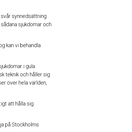
ll svår synnedsättning
av sådana sjukdomar och
og kan vi behandla
sjukdomar i gula
k teknik och håller sig
r över hela världen,
gt att hålla sig
örja på Stockholms