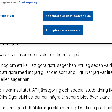
äthinnekirurgi och sjukdomar i gula fläcken.
ingsinsatser.
Cookie-policy
em som tidigt valde yrkesbana. Han började fundera på läk
tällningar
Acceptera endast nödvändiga
ldrar var tandläkare och hade lagt upp jobbet så att han var 
Acceptera alla cookies
 jättebra att bli tandläkare, för att då skulle man kunna k
på helgerna..
are utan läkare som valet slutligen föll på.
 nog om ett kall, att göra gott, säger han. Att jag sedan val
att göra med att jag gillar det som är pilligt. När jag var lit
ller, säger han.
olinska institutet, AT-tjänstgöring och specialistutbildning f
Eriks Ögonsjukhus, där han några år senare blev överläkare.
r verkligen titthålskirurgi i äkta mening. Det finns ju ett natu