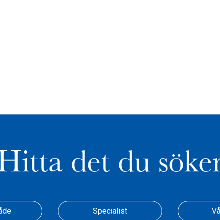
Hitta det du söke
åde
Specialist
Vå