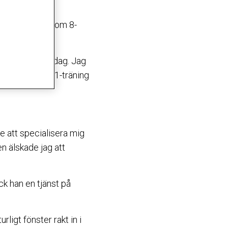
aryrket redan som 8-
ledig varje onsdag. Jag
ombinera Formel1-träning
de att specialisera mig
en älskade jag att
ick han en tjänst på
rligt fönster rakt in i