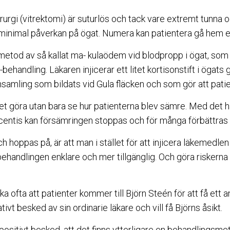
urgi (vitrektomi) är suturlös och tack vare extremt tunna
minimal påverkan på ögat. Numera kan patientera gå hem ef
metod av så kallat ma- kulaödem vid blodpropp i ögat, so
behandling. Läkaren injicerar ett litet kortisonstift i ögats 
amling som bildats vid Gula fläcken och som gör att pati
et göra utan bara se hur patienterna blev sämre. Med det hä
entis kan försämringen stoppas och för många förbättras
h hoppas på, är att man i stället för att injicera läkemedl
behandlingen enklare och mer tillgänglig. Och göra riskerna fö
 ofta att patienter kommer till Björn Steén för att få ett a
tivt besked av sin ordinarie läkare och vill få Björns åsikt.
 positivt besked, att det finns ytterligare en behandlingsm