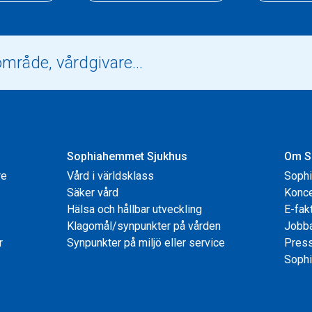
Sophiahemmet Sjukhus
Om S
re
Vård i världsklass
Soph
Säker vård
Konce
Hälsa och hållbar utveckling
E-fak
Klagomål/synpunkter på vården
Jobb
r
Synpunkter på miljö eller service
Pres
Sophi