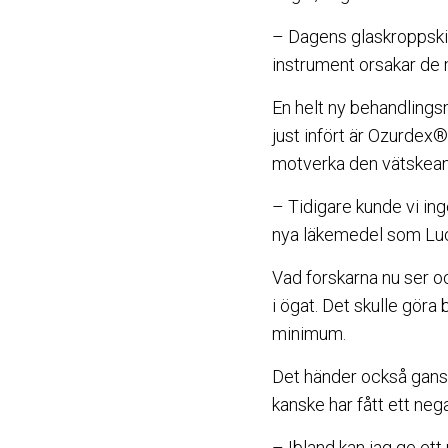
– Dagens glaskroppskir
instrument orsakar de 
En helt ny behandlings
just infört är Ozurdex®-
motverka den vätskeans
– Tidigare kunde vi ing
nya läkemedel som Luc
Vad forskarna nu ser oc
i ögat. Det skulle göra 
minimum.
Det händer också ganska
kanske har fått ett nega
– Ibland kan jag ge ett