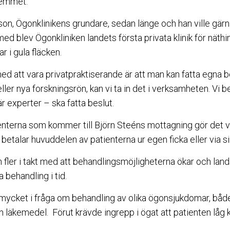
hemmet.
on, Ögonklinikens grundare, sedan länge och han ville gärna 
d blev Ögonkliniken landets första privata klinik för näthi
 i gula fläcken.
ed att vara privatpraktiserande är att man kan fatta egna
er nya forskningsrön, kan vi ta in det i verksamheten. Vi b
är experter – ska fatta beslut.
enterna som kommer till Björn Steéns mottagning gör det v
etalar huvuddelen av patienterna ur egen ficka eller via si
ch fler i takt med att behandlingsmöjligheterna ökar och land
a behandling i tid.
t mycket i fråga om behandling av olika ögonsjukdomar, både
läkemedel. Förut krävde ingrepp i ögat att patienten låg k