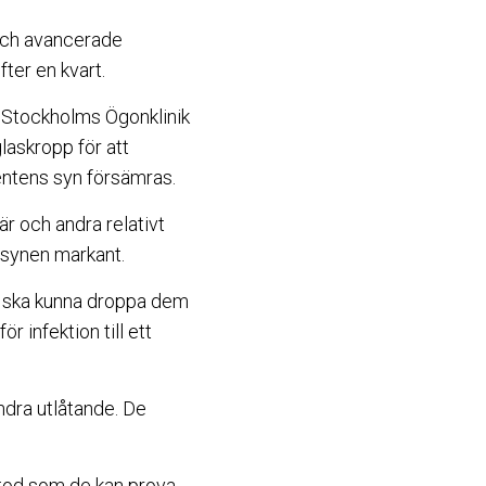
 och avancerade
ter en kvart.
m Stockholms Ögonklinik
glaskropp för att
entens syn försämras.
r och andra relativt
 synen markant.
en ska kunna droppa dem
r infektion till ett
ndra utlåtande. De
etod som de kan prova,