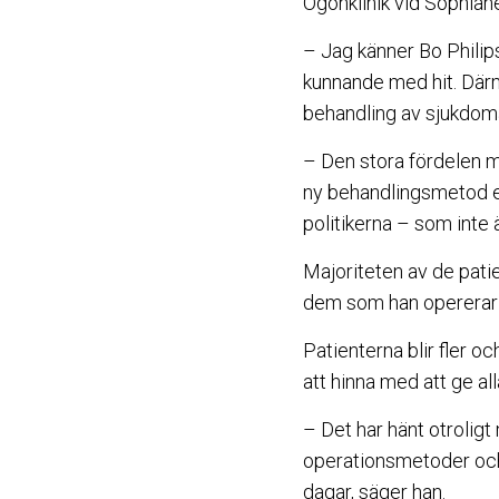
Ögonklinik vid Sophia
– Jag känner Bo Philips
kunnande med hit. Därme
behandling av sjukdomar
– Den stora fördelen m
ny behandlingsmetod ell
politikerna – som inte 
Majoriteten av de pati
dem som han opererar b
Patienterna blir fler o
att hinna med att ge all
– Det har hänt otrolig
operationsmetoder och 
dagar, säger han.