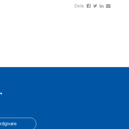
Dela:
r
rdgivare