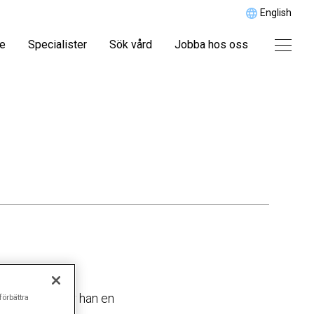
English
re
Specialister
Sök vård
Jobba hos oss
bilar. I dag är han en
förbättra