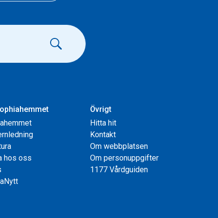
ophiahemmet
Övrigt
iahemmet
Hitta hit
rnledning
Kontakt
tura
Om webbplatsen
a hos oss
Om personuppgifter
s
1177 Vårdguiden
aNytt