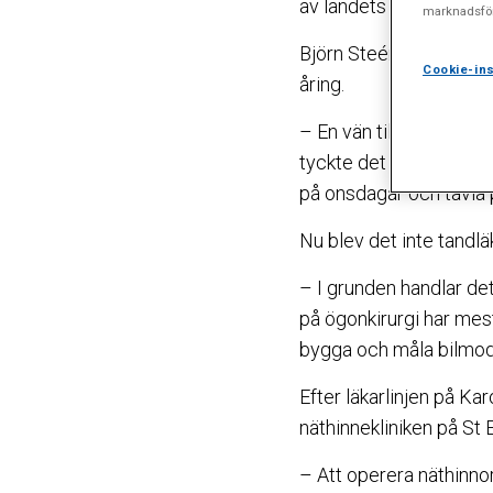
av landets främste på n
marknadsför
Björn Steén är en av d
Cookie-ins
åring.
– En vän till mina förä
tyckte det verkade vara
på onsdagar och tävla 
Nu blev det inte tandläk
– I grunden handlar det
på ögonkirurgi har mest 
bygga och måla bilmode
Efter läkarlinjen på Kar
näthinnekliniken på St 
– Att operera näthinnor ä