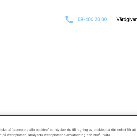
08-406 20 00
Vårdgiva
n fick sin första träning i precision genom att bygga modell
icka på "acceptera alla cookies" samtycker du till lagring av cookies på din enhet för att 
n på webbplatsen, analysera webbplatsens användning och bistå i våra