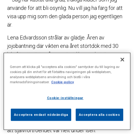
använde för att bli osynlig. Nu vill jag ha färg för att
visa upp mig som den glada person jag egentligen
är.
Lena Edvardsson strålar av glädje. Åren av
jojobantning där vikten ena året störtdök med 30
kilo för att nästa gå upp minst lika mycket är
äntligen över.
Genom att klicka på "acceptera alla cookies" samtycker du till lagring av
cookies på din enhet för att förbättra navigeringen på webbplatsen,
– När vågen närmade sig 120 kilo insåg jag att jag
analysera webbplatsens användning och bistå i våra
marknadsföringsinsatser.
Cookie-policy
måste göra något. Jag vände mig till vårdcentralen
men de hade ingenting att erbjuda eftersom jag
Cookie-inställningar
varken hade fått diabetes eller hjärtinfarkt. Än.
Vikten var inte det största bekymret då Lena
Acceptera endast nödvändiga
Acceptera alla cookies
fortfarande mådde ganska bra rent fysiskt. Värre var
att självförtroendet var helt under isen.