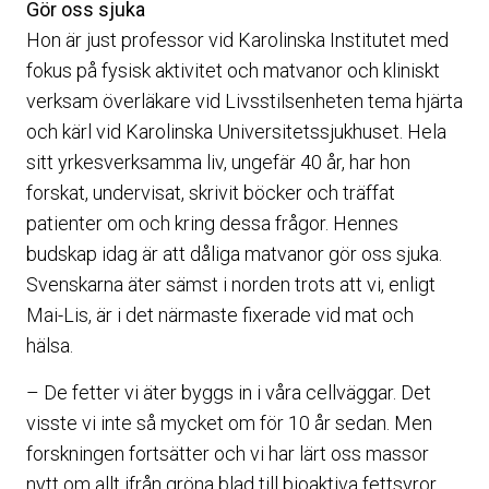
Gör oss sjuka
Hon är just professor vid Karolinska Institutet med
fokus på fysisk aktivitet och matvanor och kliniskt
verksam överläkare vid Livsstilsenheten tema hjärta
och kärl vid Karolinska Universitetssjukhuset. Hela
sitt yrkesverksamma liv, ungefär 40 år, har hon
forskat, undervisat, skrivit böcker och träffat
patienter om och kring dessa frågor. Hennes
budskap idag är att dåliga matvanor gör oss sjuka.
Svenskarna äter sämst i norden trots att vi, enligt
Mai-Lis, är i det närmaste fixerade vid mat och
hälsa.
– De fetter vi äter byggs in i våra cellväggar. Det
visste vi inte så mycket om för 10 år sedan. Men
forskningen fortsätter och vi har lärt oss massor
nytt om allt ifrån gröna blad till bioaktiva fettsyror,