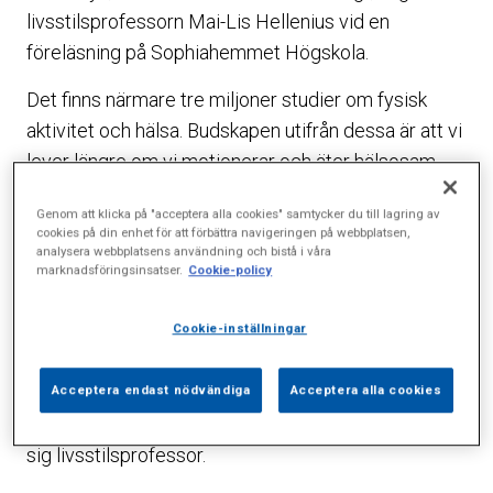
livsstilsprofessorn Mai-Lis Hellenius vid en
föreläsning på Sophiahemmet Högskola.
Det finns närmare tre miljoner studier om fysisk
aktivitet och hälsa. Budskapen utifrån dessa är att vi
lever längre om vi motionerar och äter hälsosam
mat. Något som inte är någon direkt nyhet eller
Genom att klicka på "acceptera alla cookies" samtycker du till lagring av
särskilt svårt att förstå.
cookies på din enhet för att förbättra navigeringen på webbplatsen,
analysera webbplatsens användning och bistå i våra
– Kunskapen om livsstil och hälsa har ökat extremt
marknadsföringsinsatser.
Cookie-policy
mycket det senaste decenniet, men vi underskattar
ändå livsstilens betydelse trots att vi vet så mycket
Cookie-inställningar
om den. Vardagsrörelsen underskattas men varje
steg vi tar räknas och påverkar hälsan i positiv
Acceptera endast nödvändiga
Acceptera alla cookies
riktning, säger Mai-Lis Hellenius som gärna titulerar
sig livsstilsprofessor.