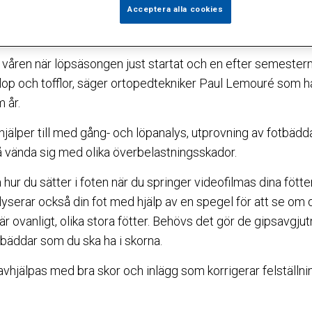
tekniska mottagningen på Sophiahemmet.
Acceptera alla cookies
esto fler skador.
 våren när löpsäsongen just startat och en efter semestern
pflop och tofflor, säger ortopedtekniker Paul Lemouré som h
 år.
hjälper till med gång- och löpanalys, utprovning av fotbäd
å vända sig med olika överbelastningsskador.
 hur du sätter i foten när du springer videofilmas dina fötte
serar också din fot med hjälp av en spegel för att se om du
te är ovanligt, olika stora fötter. Behövs det gör de gipsavgju
tbäddar som du ska ha i skorna.
hjälpas med bra skor och inlägg som korrigerar felställnin