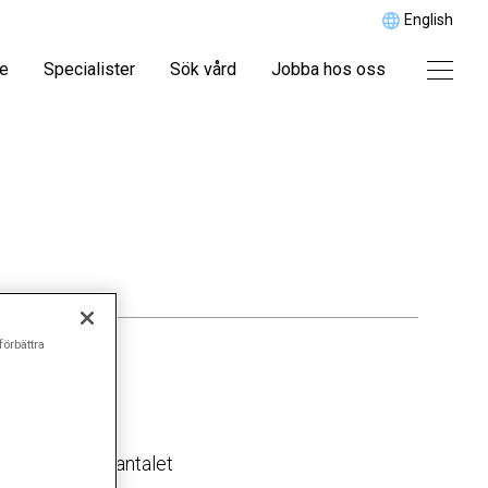
English
re
Specialister
Sök vård
Jobba hos oss
förbättra
ger ökar också antalet