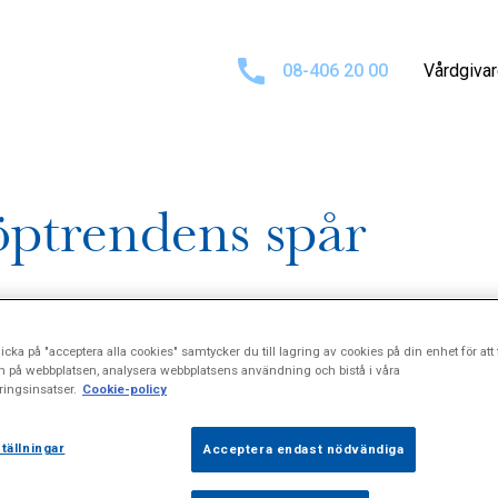
08-406 20 00
Vårdgiva
öptrendens spår
icka på "acceptera alla cookies" samtycker du till lagring av cookies på din enhet för att 
n på webbplatsen, analysera webbplatsens användning och bistå i våra
ingsinsatser.
Cookie-policy
tällningar
Acceptera endast nödvändiga
r motionärer snör på sig löparskorna och ger sig ut och sprin