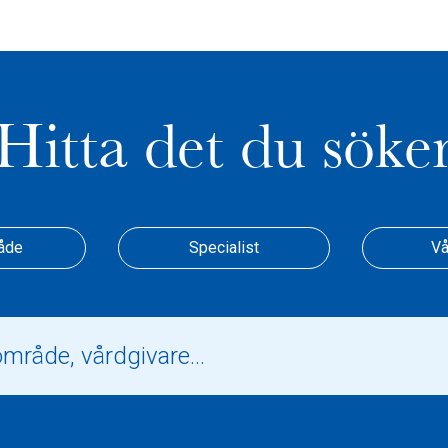
Hitta det du söke
åde
Specialist
Vå