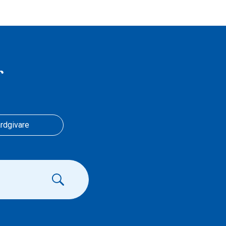
r
rdgivare