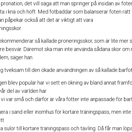
r pronation, det vill säga att man springer på insidan av foten
ta i knä och höft. Med fotbäddar som balanserar foten rätt
 påpekar också att det är viktigt att vara
ningsskor.
kommenderar så kallade proneringsskor, som är lite mer stab
re besvär. Däremot ska man inte använda sådana skor om m
blem, säger han.
ig tveksam till den ökade användningen av så kallade barfot
en blev populär har vi sett en ökning av bland annat fram
vår del av världen har
vi var små och därför är våra fötter inte anpassade för bar
era i sand eller inomhus för kortare träningspass, men inte 
tt
 sulor till kortare träningspass och tävling. Då får man löp