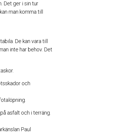
. Det ger i sin tur
 kan man komma till
ila. De kan vara till
an inte har behov. Det
askor.
fotsskador och
fotalöpning.
på asfalt och i terräng.
arkänslan Paul