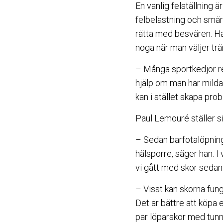
En vanlig felställning ä
felbelastning och smär
rätta med besvären. Han
noga när man väljer trä
– Många sportkedjor re
hjälp om man har milda
kan i stället skapa pro
Paul Lemouré ställer s
– Sedan barfotalöpning
hälsporre, säger han. I 
vi gått med skor sedan 
– Visst kan skorna fung
Det är bättre att köpa e
par löparskor med tunna