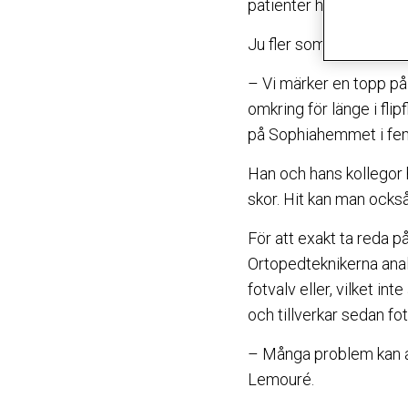
patienter hos Ortoped
Ju fler som löptränar d
– Vi märker en topp på
omkring för länge i fli
på Sophiahemmet i fem
Han och hans kollegor 
skor. Hit kan man ocks
För att exakt ta reda på
Ortopedteknikerna analy
fotvalv eller, vilket in
och tillverkar sedan fo
– Många problem kan av
Lemouré.