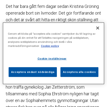
Det har bara gått fem dagar sedan Kristina Gröning
opererade bort sin livmoder. Det gör fortfarande ont
och det är svårt att hitta en riktigt skön ställning att
sitta i, och det vackra vårvädret betraktar hon än så
länge bara genom fönstret.
Genom att klicka på "acceptera alla cookies" samtycker du till lagring av
cookies på din enhet för att förbättra navigeringen på webbplatsen,
analysera webbplatsens användning och bistå i våra
– Jag har länge haft problem med kraftiga
marknadsföringsinsatser.
Cookie-policy
blödningar som inte har velat ge med sig trots
medicinering. Till sist sa min ordinarie gynekolog att
Cookie-inställningar
enda chansen att bli kvitt mina problem var att
operera bort livmodern.
Acceptera endast nödvändiga
Acceptera alla cookies
Innan Kristina Gröning slutligen bestämde sig fick
hon träffa gynekolog Jan Zetterström, som
tillsammans med Sophia Ehrström nyligen har tagit
över en av Sophiahemmets gynmottagningar. Utan