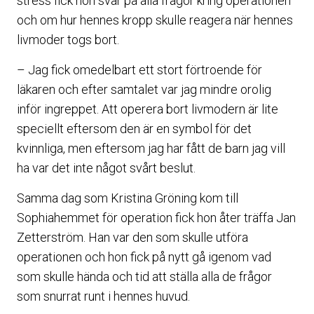
stress fick hon svar på alla frågor kring operationen
och om hur hennes kropp skulle reagera när hennes
livmoder togs bort.
– Jag fick omedelbart ett stort förtroende för
läkaren och efter samtalet var jag mindre orolig
inför ingreppet. Att operera bort livmodern är lite
speciellt eftersom den är en symbol för det
kvinnliga, men eftersom jag har fått de barn jag vill
ha var det inte något svårt beslut.
Samma dag som Kristina Gröning kom till
Sophiahemmet för operation fick hon åter träffa Jan
Zetterström. Han var den som skulle utföra
operationen och hon fick på nytt gå igenom vad
som skulle hända och tid att ställa alla de frågor
som snurrat runt i hennes huvud.