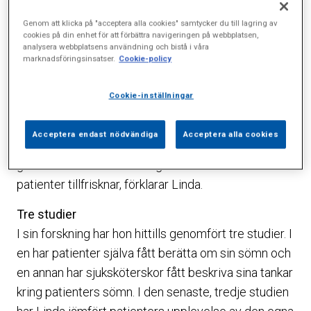
sin doktorsavhandling på Sophiahemmet Högskola.
Genom att klicka på "acceptera alla cookies" samtycker du till lagring av
cookies på din enhet för att förbättra navigeringen på webbplatsen,
Hon har fördjupat sig i hur patienter inom
analysera webbplatsens användning och bistå i våra
akutsjukvården sover. Ett område som få andra
marknadsföringsinsatser.
Cookie-policy
forskar om.
Cookie-inställningar
– Inställningen har länge varit att natten bara är ett
vakuum och att det är på dagarna vi vårdar. Det
Acceptera endast nödvändiga
Acceptera alla cookies
stämmer inte. En del av vården utförs ju nattetid och
god sömn är dessutom avgörande för hur snabbt
patienter tillfrisknar, förklarar Linda.
Tre studier
I sin forskning har hon hittills genomfört tre studier. I
en har patienter själva fått berätta om sin sömn och
en annan har sjuksköterskor fått beskriva sina tankar
kring patienters sömn. I den senaste, tredje studien