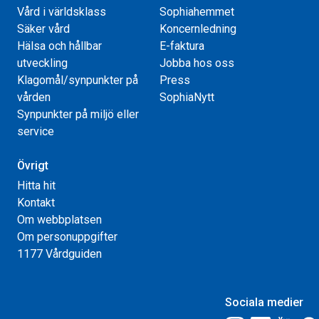
Vård i världsklass
Sophiahemmet
Säker vård
Koncernledning
Hälsa och hållbar
E-faktura
utveckling
Jobba hos oss
Klagomål/synpunkter på
Press
vården
SophiaNytt
Synpunkter på miljö eller
service
Övrigt
Hitta hit
Kontakt
Om webbplatsen
Om personuppgifter
1177 Vårdguiden
Sociala medier