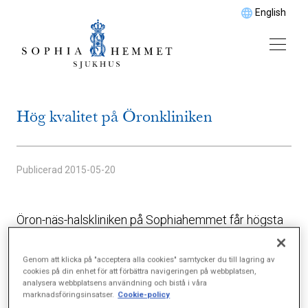
English
Hög kvalitet på Öronkliniken
Publicerad
2015-05-20
Öron-näs-halskliniken på Sophiahemmet får högsta
betyg i en extern kvalitetsundersökning som gjorts
på uppdrag av Sveriges Privata ÖNH-läkare.
Genom att klicka på "acceptera alla cookies" samtycker du till lagring av
cookies på din enhet för att förbättra navigeringen på webbplatsen,
analysera webbplatsens användning och bistå i våra
Undersökningen avser såväl processer kring
marknadsföringsinsatser.
Cookie-policy
patientadministration och väntetider som läkarnas