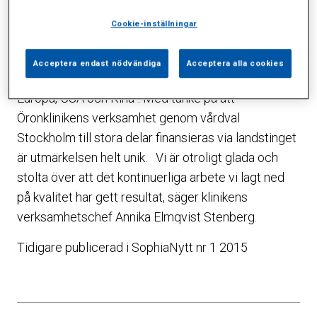
kompetens och den medicinska utrustningen.
Cookie-inställningar
Kvalitetsgranskarens kommentar: ”Kliniken är den
bästa privata enhet jag sett i Sverige och kan
Acceptera endast nödvändiga
Acceptera alla cookies
dessutom tävla med fina privatmottagningar i
Europa, USA och Kina”. Med tanke på att
Öronklinikens verksamhet genom vårdval
Stockholm till stora delar finansieras via landstinget
är utmärkelsen helt unik. Vi är otroligt glada och
stolta över att det kontinuerliga arbete vi lagt ned
på kvalitet har gett resultat, säger klinikens
verksamhetschef Annika Elmqvist Stenberg.
Tidigare publicerad i SophiaNytt nr 1 2015