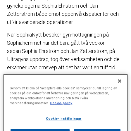
gynekologerna Sophia Ehrström och Jan
Zetterström både emot öppenvårdspatienter och
utför avancerade operationer.
När SophiaNytt besöker gynmottagningen på
Sophiahemmet har det bara gått två veckor
sedan Sophia Ehrström och Jan Zetterström, på
Ultragyns uppdrag, tog över verksamheten och de
erkänner utan omsvep att det har varit en tuff tid.
– Allt som rör patienter har fungerat perfekt, men
att få i gång alla administrativa rutiner var värre än vi
Genom att klicka på "acceptera alla cookies" samtycker du till lagring av
cookies på din enhet för att förbättra navigeringen på webbplatsen,
kunde ana. Ge oss bara lite tid så kommer allt att bli
analysera webbplatsens användning och bistå i våra
marknadsföringsinsatser.
Cookie-policy
bra, säger Jan Zetterström med ett snett leende.
De båda gynekologerna har tidigare varit
Cookie-inställningar
verksamma på Danderyds sjukhus med