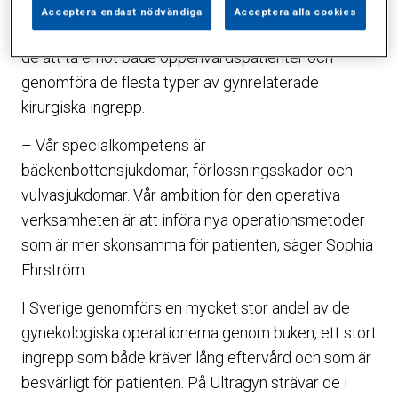
specialisering inom avancerad kirurgi och
Acceptera endast nödvändiga
Acceptera alla cookies
bäckenbottenproblem. På Sophiahemmet kommer
de att ta emot både öppenvårdspatienter och
genomföra de flesta typer av gynrelaterade
kirurgiska ingrepp.
– Vår specialkompetens är
bäckenbottensjukdomar, förlossningsskador och
vulvasjukdomar. Vår ambition för den operativa
verksamheten är att införa nya operationsmetoder
som är mer skonsamma för patienten, säger Sophia
Ehrström.
I Sverige genomförs en mycket stor andel av de
gynekologiska operationerna genom buken, ett stort
ingrepp som både kräver lång eftervård och som är
besvärligt för patienten. På Ultragyn strävar de i