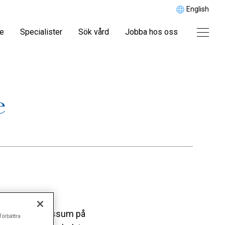
English
re
Specialister
Sök vård
Jobba hos oss
e
ssor Bjöörn Fossum på
förbättra