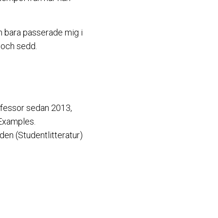
m bara passerade mig i
 och sedd.
fessor sedan 2013,
Examples.
en (Studentlitteratur)