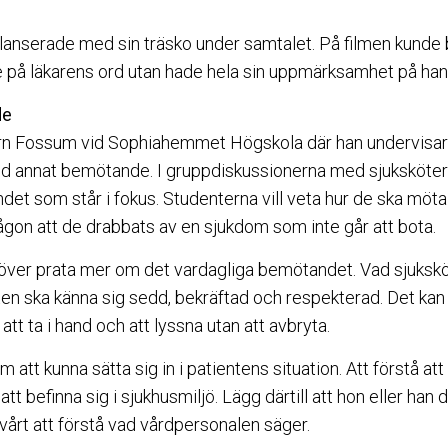
alanserade med sin träsko under samtalet. På filmen kunde 
e på läkarens ord utan hade hela sin uppmärksamhet på han
de
rn Fossum vid Sophiahemmet Högskola där han undervisar
nd annat bemötande. I gruppdiskussionerna med sjuksköter
et som står i fokus. Studenterna vill veta hur de ska möta 
någon att de drabbats av en sjukdom som inte går att bota.
höver prata mer om det vardagliga bemötandet. Vad sjuksk
nten ska känna sig sedd, bekräftad och respekterad. Det kan
att ta i hand och att lyssna utan att avbryta.
 att kunna sätta sig in i patientens situation. Att förstå att 
t befinna sig i sjukhusmiljö. Lägg därtill att hon eller ha
vårt att förstå vad vårdpersonalen säger.