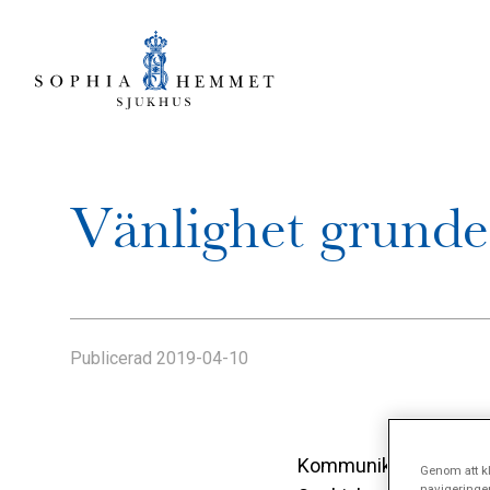
Vänlighet grunde
Publicerad
2019-04-10
Kommunikation och bem
Genom att kl
navigeringe