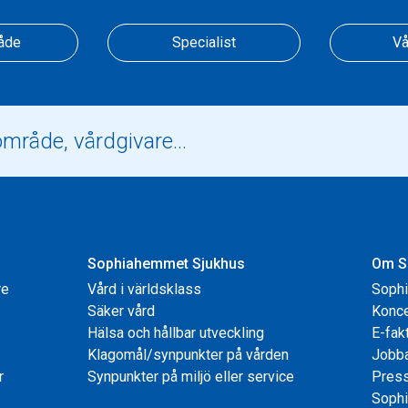
åde
Specialist
Vå
Sophiahemmet Sjukhus
Om S
re
Vård i världsklass
Soph
Säker vård
Konce
Hälsa och hållbar utveckling
E-fak
Klagomål/synpunkter på vården
Jobb
r
Synpunkter på miljö eller service
Pres
Sophi