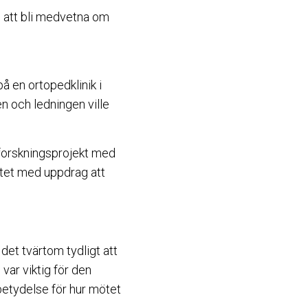
g att bli medvetna om
 en ortopedklinik i
en och ledningen ville
t forskningsprojekt med
ktet med uppdrag att
 det tvärtom tydligt att
var viktig för den
betydelse för hur mötet