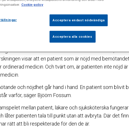
 kommit fram till efter många års forskning. Nu är han 
ingsinsatser.
Cookie-policy
tällningar
Acceptera endast nödvändiga
ta fingret på vad som är bra bemötande. Det är lättare att 
ånga på situationer där människor som inte är nöjda med hu
Acceptera alla cookies
iktigt för oss människor att bli sedda och bekräftade, men 
orskningen visar att en patient som är nöjd med bemötandet
 ordinerad medicin. Och tvärt om, är patienten inte nöjd är 
 medicin.
ande och nöjdhet går hand i hand. En patient som blivit 
rstår varför, säger Bjöörn Fossum.
samspelet mellan patient, läkare och sjuksköterska fungera
ch låter patienten tala till punkt utan att avbryta. Där det fin
ar rätt att bli respekterade för den de är.