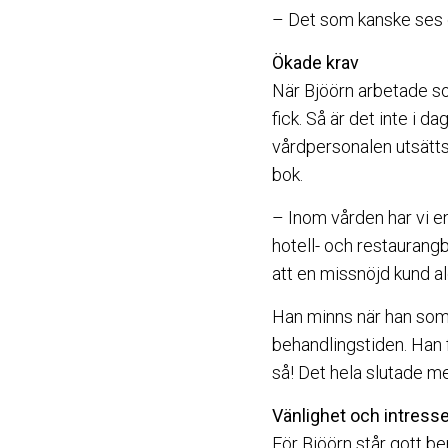
– Det som kanske ses o
Ökade krav
När Bjöörn arbetade so
fick. Så är det inte i d
vårdpersonalen utsätts 
bok.
– Inom vården har vi en
hotell- och restaurang
att en missnöjd kund al
Han minns när han som 
behandlingstiden. Han f
så! Det hela slutade me
Vänlighet och intress
För Bjöörn står gott be