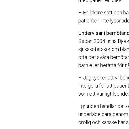
med patienten blev.
– En läkare satt och b
patienten inte lyssnad
Undervisar i bemötan
Sedan 2004 finns Bjöö
sjuksköterskor om bla
ofta det svåra bemötand
barn eller berätta för 
– Jag tycker att vi be
inte göra för att patie
som ett vänligt leende, 
I grunden handlar det om
underläge bara genom at
orolig och kanske har s