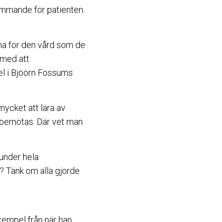
ämmande för patienten.
ma för den vård som de
h med att
tel i Bjöörn Fossums
mycket att lära av
a bemötas. Där vet man
under hela
v? Tänk om alla gjorde
exempel från när han