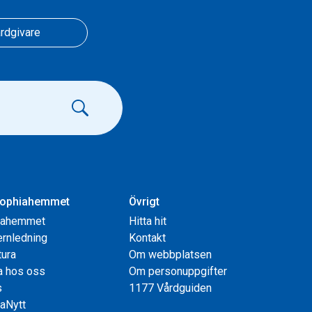
rdgivare
ophiahemmet
Övrigt
iahemmet
Hitta hit
rnledning
Kontakt
tura
Om webbplatsen
a hos oss
Om personuppgifter
s
1177 Vårdguiden
aNytt