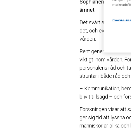
Sophiahemmet Högskola
marknadsför
ämnet.
Cookie-ins
Det svårt att exakt sät
det, och exemplen är m
vården.
Rent generellt är det v
viktigt inom vården. F
personalens råd och tar
struntar i både råd och
– Kommunikation, bemöt
blivit tillsagd – och fö
Forskningen visar att 
ger sig tid att lyssna o
människor är olika och h