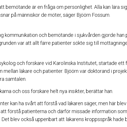
att bemötande är en fråga om personlighet. Alla kan lära si
ssnar på människor de möter, säger Bjöörn Fossum.
ing kommunikation och bemötande i sjukvården gjorde han på
runden var att allt färre patienter sökte sig till mottagning
sykolog och forskare vid Karolinska Institutet, startade et
 mellan läkare och patienter. Bjöörn var doktorand i proje
ra samtalen.
arna och oss forskare helt nya insikter, berättar han.
enter kan ha svårt att förstå vad läkaren säger, men här blev
 att förstå patienterna och därför missade information som 
. Det blev också uppenbart att läkarens kroppsspråk hade 