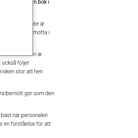
aktuell med en bok i
säga vad som inte är
r de blivit bemötta i
det är extra som är
 också följer
risken stor att hen
bra bemött gör som den
r bäst när personalen
ns en förståelse för att