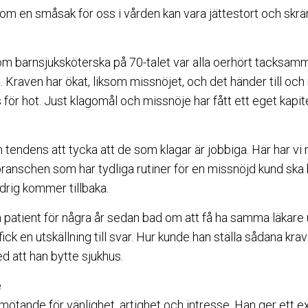
m en småsak för oss i vården kan vara jättestort och skr
m barnsjuksköterska på 70-talet var alla oerhört tacksam
ag. Kraven har ökat, liksom missnöjet, och det händer till oc
för hot. Just klagomål och missnöje har fått ett eget kapi
 tendens att tycka att de som klagar är jobbiga. Här har vi 
branschen som har tydliga rutiner för en missnöjd kund sk
drig kommer tillbaka.
patient för några år sedan bad om att få ha samma läkare 
ick en utskällning till svar. Hur kunde han ställa sådana kra
d att han bytte sjukhus.
e
mötande för vänlighet, artighet och intresse. Han ger ett 