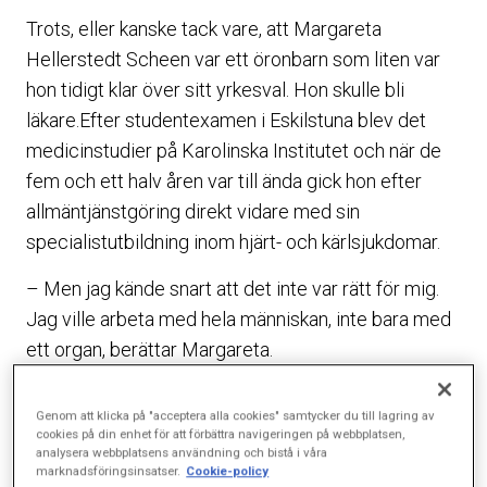
Trots, eller kanske tack vare, att Margareta
Hellerstedt Scheen var ett öronbarn som liten var
hon tidigt klar över sitt yrkesval. Hon skulle bli
läkare.Efter studentexamen i Eskilstuna blev det
medicinstudier på Karolinska Institutet och när de
fem och ett halv åren var till ända gick hon efter
allmäntjänstgöring direkt vidare med sin
specialistutbildning inom hjärt- och kärlsjukdomar.
– Men jag kände snart att det inte var rätt för mig.
Jag ville arbeta med hela människan, inte bara med
ett organ, berättar Margareta.
I början av 80-talet kom hon i kontakt med Paul Hall
Genom att klicka på "acceptera alla cookies" samtycker du till lagring av
som 1975 startade Hälsocentralen på
cookies på din enhet för att förbättra navigeringen på webbplatsen,
analysera webbplatsens användning och bistå i våra
Sophiahemmet och hon började jobba extra på
marknadsföringsinsatser.
Cookie-policy