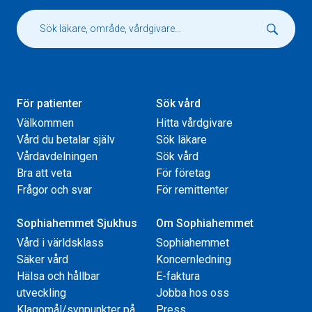
För patienter
Sök vård
Välkommen
Hitta vårdgivare
Vård du betalar själv
Sök läkare
Vårdavdelningen
Sök vård
Bra att veta
För företag
Frågor och svar
För remittenter
Sophiahemmet Sjukhus
Om Sophiahemmet
Vård i världsklass
Sophiahemmet
Säker vård
Koncernledning
Hälsa och hållbar
E-faktura
utveckling
Jobba hos oss
Klagomål/synpunkter på
Press