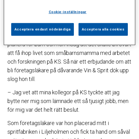
kliniken vid sidan av sitt arbete på Karolinska.
Cookie-inställningar
– Jag tyckte det var jättekul och kände att det
passade mig.
Acceptera endast nödvändiga
Acceptera alla cookies
Ungefär då började Margareta och hennes man
planera för barn och hon insåg att det skulle bli svårt
att få ihop livet som småbarnsmamma med arbetet
och forskningen på KS. Så när ett erbjudande om att
bli företagsläkare på dåvarande Vin & Sprit dök upp
slog hon till.
– Jag vet att mina kollegor på KS tyckte att jag
bytte ner mig som lämnade ett så tjusigt jobb, men
för mig var det helt rätt beslut.
Som företagsläkare var hon placerad mitt i
spritfabriken i Liljeholmen och fick ta hand om såväl