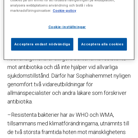
cookies på din enhet för att förbättra navigeringen på webbplatsen,
när det är bra att använda antibiotika och när det
analysera webbplatsens användning och bistå i våra
inte är det.
marknadsföringsinsatser.
Cookie-policy
Budskapet är att man vid vanliga infektioner, till
Cookie-inställningar
exempel i öron, hals och bihålor, i de flesta fall inte
blir fortare frisk med antibiotika. Och att om vi
Acceptera endast nödvändiga
Acceptera alla cookies
fortsätter använda antibiotika när det inte är
nödvändigt riskerar att göra bakterierna resistenta
mot antibiotika och då inte hjälper vid allvarliga
sjukdomstillstånd. Därför har Sophiahemmet nyligen
genomfört två vidareutbildningar för
allmänspecialister och andra läkare som förskriver
antibiotika.
–Resistenta bakterier har av WHO och WMA,
tillsammans med klimatförändringarna, utnämnts till
de två största framtida hoten mot mänsklighetens