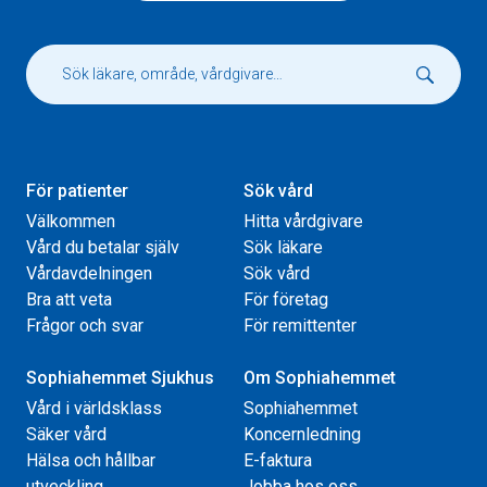
För patienter
Sök vård
Välkommen
Hitta vårdgivare
Vård du betalar själv
Sök läkare
Vårdavdelningen
Sök vård
Bra att veta
För företag
Frågor och svar
För remittenter
Sophiahemmet Sjukhus
Om Sophiahemmet
Vård i världsklass
Sophiahemmet
Säker vård
Koncernledning
Hälsa och hållbar
E-faktura
utveckling
Jobba hos oss