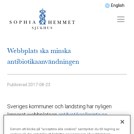
English
Webbplats ska minska
antibiotikaanvändningen
Publicerad
2017-08-23
Sveriges kommuner och landsting har nyligen
lanserat webbplatsen
antibiotikaellerinte.se
.
Syftet är att på ett lättfattligt sätt ge kunskap om
Genom att klicka på "acceptera alla cookies" samtycker du till lagring av