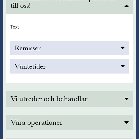
till oss!
Text
Remisser
Text
Väntetider
Text
Vi utreder och behandlar
Text
Våra operationer
Text