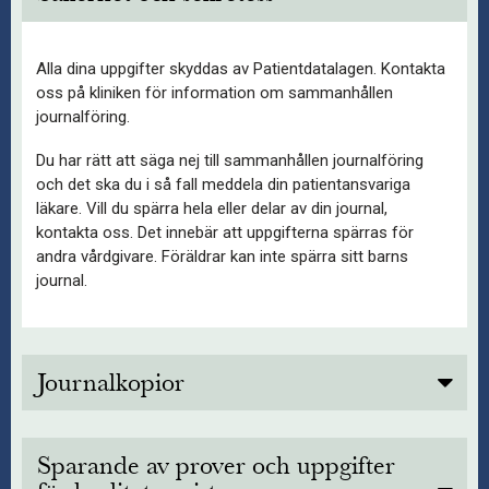
Alla dina uppgifter skyddas av Patientdatalagen. Kontakta
oss på kliniken för information om sammanhållen
journalföring.
Du har rätt att säga nej till sammanhållen journalföring
och det ska du i så fall meddela din patientansvariga
läkare. Vill du spärra hela eller delar av din journal,
kontakta oss. Det innebär att uppgifterna spärras för
andra vårdgivare. Föräldrar kan inte spärra sitt barns
journal.
Journalkopior
Du äger rätt till din egen journal och kan begära kopior på den.
Andra vårdgivare kan också begära kopior, förutsatt att du
Sparande av prover och uppgifter
godkänt detta.