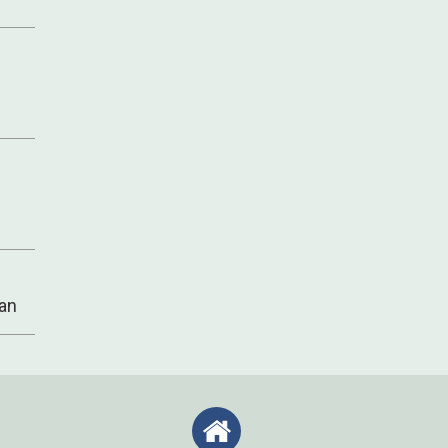
OBS!
Dr Rönnow och Dr Hedge har gått i pension under 2021.
Dr Agrenius har gått i pension under 2023.
an