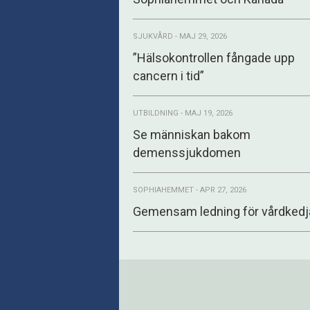
SJUKVÅRD - MAJ 29, 2026
”Hälsokontrollen fångade upp
cancern i tid”
UTBILDNING - MAJ 19, 2026
Se människan bakom
demenssjukdomen
SOPHIAHEMMET - APR 27, 2026
Gemensam ledning för vårdkedj