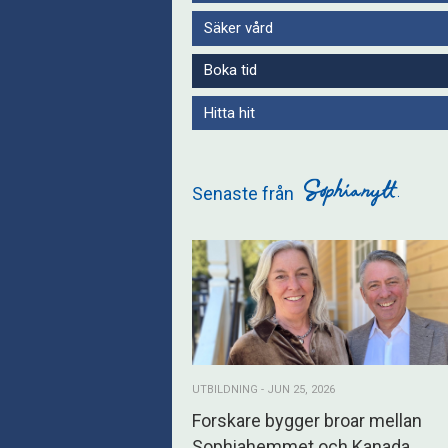
Säker vård
Boka tid
Hitta hit
Senaste från
UTBILDNING - JUN 25, 2026
Forskare bygger broar mellan
Sophiahemmet och Kanada