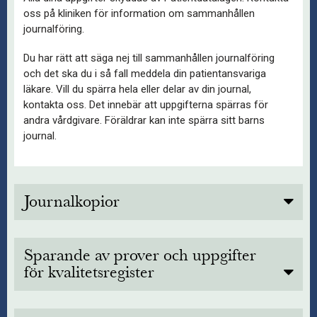
oss på kliniken för information om sammanhållen
journalföring.
Du har rätt att säga nej till sammanhållen journalföring
och det ska du i så fall meddela din patientansvariga
läkare. Vill du spärra hela eller delar av din journal,
kontakta oss. Det innebär att uppgifterna spärras för
andra vårdgivare. Föräldrar kan inte spärra sitt barns
journal.
Journalkopior
Du äger rätt till din egen journal och kan begära kopior på den.
Andra vårdgivare kan också begära kopior, förutsatt att du
Sparande av prover och uppgifter
godkänt detta.
för kvalitetsregister
BEHANDLAD I ÖPPENVÅRD
Sophiahemmet, liksom alla andra vårdgivare, bedriver
Journaler gällande öppenvård förvaras av behandlande läkare
utvecklings- och kvalitetsarbete. När du lämnar blodprover