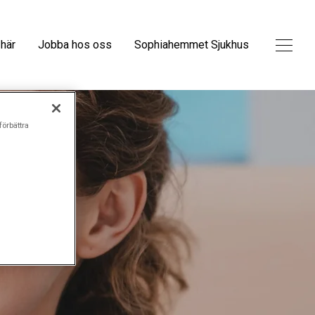
 här
Jobba hos oss
Sophiahemmet Sjukhus
förbättra