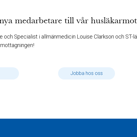
nya medarbetare till vår husläkarmot
re och Specialist i allmänmedicin Louise Clarkson och ST-l
rmottagningen!
här
Jobba hos oss