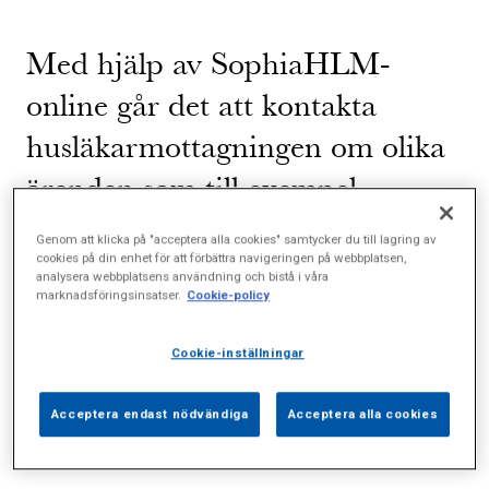
Med hjälp av SophiaHLM-
online går det att kontakta
husläkarmottagningen om olika
ärenden som till exempel
medicinsk rådgivning, bokning
Genom att klicka på "acceptera alla cookies" samtycker du till lagring av
cookies på din enhet för att förbättra navigeringen på webbplatsen,
av fysiskt/digitalt besök eller
analysera webbplatsens användning och bistå i våra
marknadsföringsinsatser.
Cookie-policy
förnyelse av recept. Tjänsten är
digital och kan användas av de
Cookie-inställningar
som är listade hos oss.
Acceptera endast nödvändiga
Acceptera alla cookies