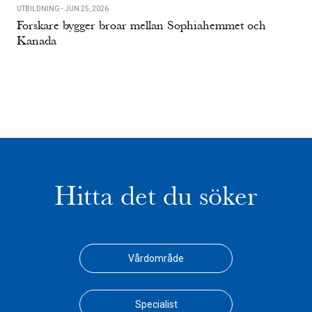
UTBILDNING - JUN 25, 2026
UTBI
Forskare bygger broar mellan Sophiahemmet och
Se
Kanada
Hitta det du söker
Vårdområde
Specialist