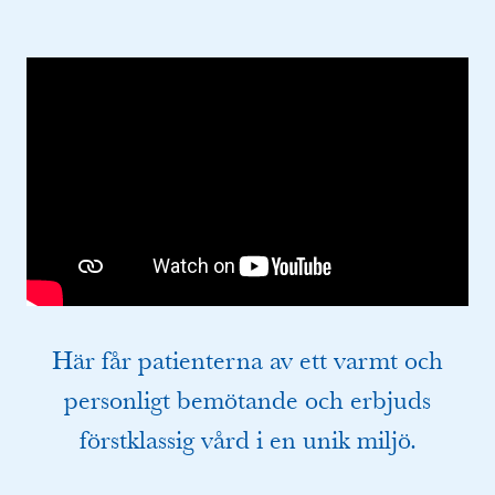
Här får patienterna av ett varmt och
personligt bemötande och erbjuds
förstklassig vård i en unik miljö.