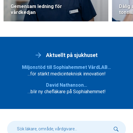
Gemensam ledning för
Dålig
vårdkedjan
tonsil
Aktuellt på sjukhuset
Miljonstöd till Sophiahemmet VårdLAB…
...för stärkt medicinteknisk innovation!
David Nathanson…
…blir ny chefläkare på Sophiahemmet!