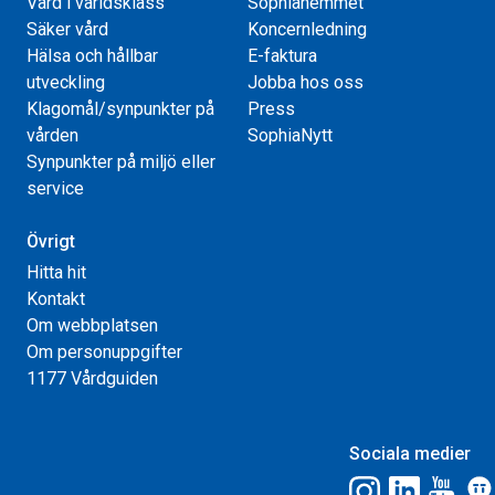
Vård i världsklass
Sophiahemmet
Säker vård
Koncernledning
Hälsa och hållbar
E-faktura
utveckling
Jobba hos oss
Klagomål/synpunkter på
Press
vården
SophiaNytt
Synpunkter på miljö eller
service
Övrigt
Hitta hit
Kontakt
Om webbplatsen
Om personuppgifter
1177 Vårdguiden
Sociala medier