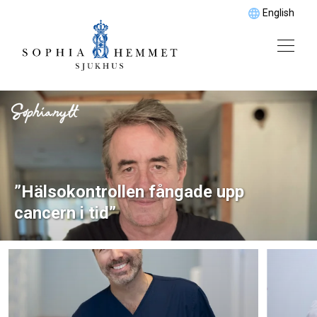
English
”Hälsokontrollen fångade upp
cancern i tid”