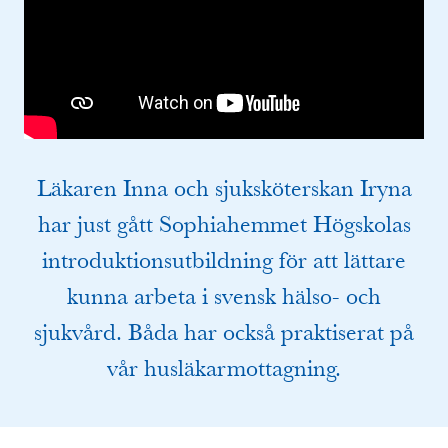
Läkaren Inna och sjuksköterskan Iryna
har just gått Sophiahemmet Högskolas
introduktionsutbildning för att lättare
kunna arbeta i svensk hälso- och
sjukvård. Båda har också praktiserat på
vår husläkarmottagning.