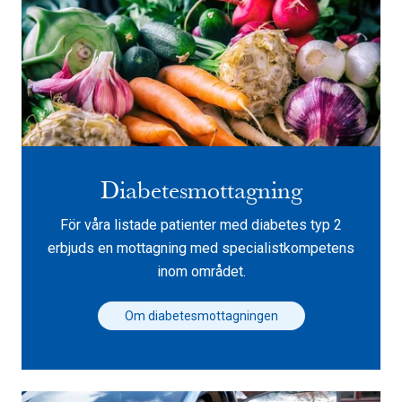
Diabetesmottagning
För våra listade patienter med diabetes typ 2
erbjuds en mottagning med specialistkompetens
inom området.
Om diabetesmottagningen