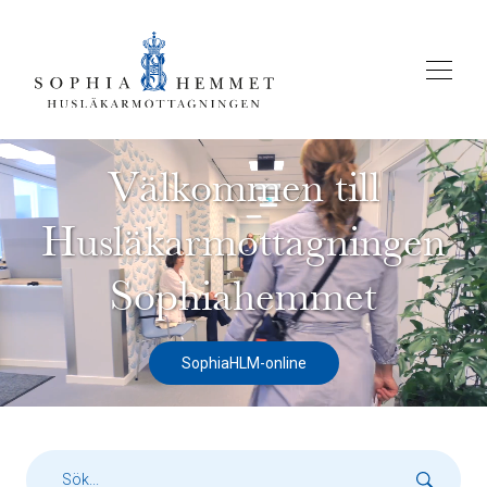
Välkommen till
Husläkarmottagningen
Sophiahemmet
SophiaHLM-online