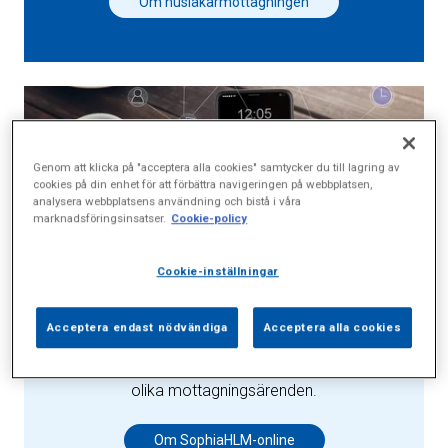
Om husläkarmottagningen
Genom att klicka på "acceptera alla cookies" samtycker du till lagring av
cookies på din enhet för att förbättra navigeringen på webbplatsen,
analysera webbplatsens användning och bistå i våra
marknadsföringsinsatser.
Cookie-policy
Cookie-inställningar
SophiaHLM-online
Acceptera endast nödvändiga
Acceptera alla cookies
SophiaHLM-online är en digital tjänst där våra listade
patienter på ett smidigt sätt kan kontakta oss om
olika mottagningsärenden.
Om SophiaHLM-online