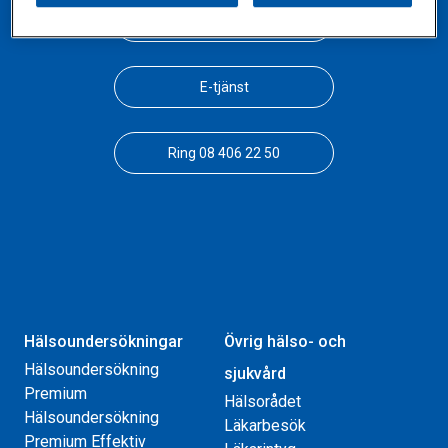
Bli företagskund
E-tjänst
Ring 08 406 22 50
Hälsoundersökningar
Övrig hälso- och
Hälsoundersökning
sjukvård
Premium
Hälsorådet
Hälsoundersökning
Läkarbesök
Premium Effektiv