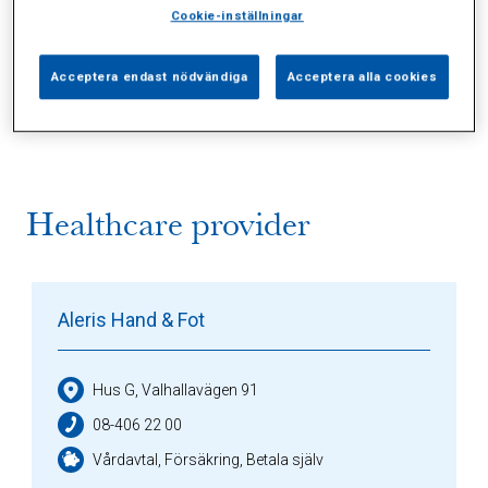
Cookie-inställningar
Alla (2)
Vårdgivare (1)
Specialister (0)
Acceptera endast nödvändiga
Acceptera alla cookies
Sidor (0)
Press (0)
Sophianytt (0)
Healthcare provider
Aleris Hand & Fot
Hus G, Valhallavägen 91
08-406 22 00
Vårdavtal, Försäkring, Betala själv