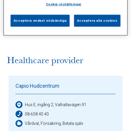
Cookie-inställningar
Alla (1)
Vårdgivare (1)
Specialister (0)
Acceptera endast nödvändiga
Acceptera alla cookies
Sidor (0)
Press (0)
Sophianytt (0)
Healthcare provider
Capio Hudcentrum
Hus E, ingång 2, Valhallavägen 91
08-658 40 40
Vårdval, Försäkring, Betala själv