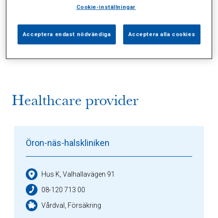
Cookie-inställningar
Alla (1)
Vårdgivare (1)
Specialister (0)
Acceptera endast nödvändiga
Acceptera alla cookies
Sidor (0)
Press (0)
Sophianytt (0)
Healthcare provider
Öron-näs-halskliniken
Hus K, Valhallavägen 91
08-120 713 00
Vårdval, Försäkring