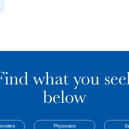
Find what you see
below
roviders
Physicians
S