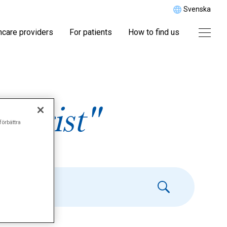
Svenska
hcare providers
For patients
How to find us
larist"
förbättra