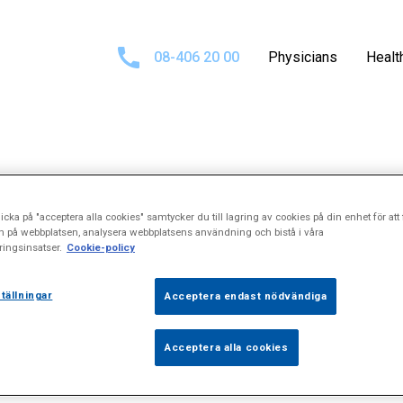
08-406 20 00
Physicians
Healt
 results for
"Ocu
icka på "acceptera alla cookies" samtycker du till lagring av cookies på din enhet för att 
n på webbplatsen, analysera webbplatsens användning och bistå i våra
ingsinsatser.
Cookie-policy
tällningar
Acceptera endast nödvändiga
Acceptera alla cookies