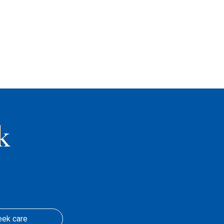
k
eek care