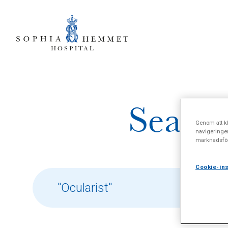
Search
Genom att kl
navigeringe
marknadsför
Cookie-ins