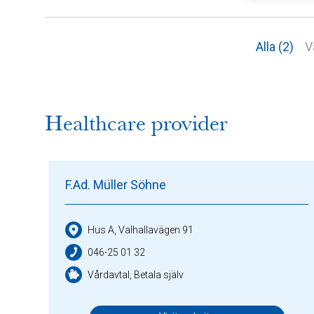
Alla (2)
V
Healthcare provider
F.Ad. Müller Söhne
Hus A, Valhallavägen 91
046-25 01 32
Vårdavtal, Betala själv