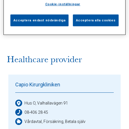
Cookie-inställningar
Alla (2)
Vårdgivare (1)
Specialister (0)
Acceptera endast nödvändiga
Acceptera alla cookies
Sidor (0)
Press (0)
Sophianytt (0)
Healthcare provider
Capio Kirurgkliniken
Hus O, Valhallavägen 91
08-406 28 45
Vårdavtal, Försäkring, Betala själv