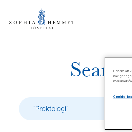
Search 
Genom att kl
navigeringe
marknadsför
Cookie-ins