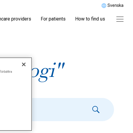
Svenska
hcare providers
For patients
How to find us
ktologi"
förbättra