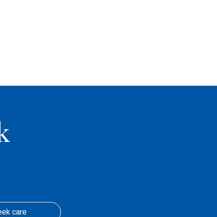
k
eek care