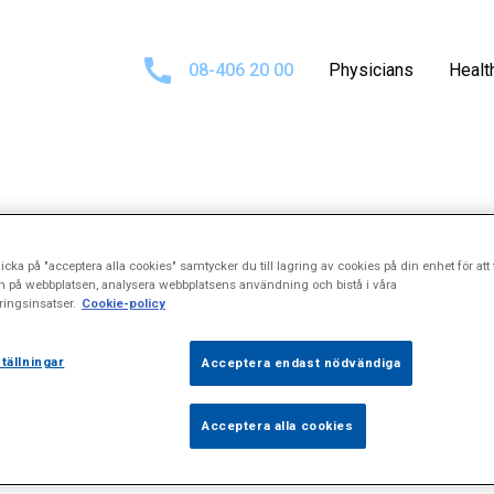
08-406 20 00
Physicians
Healt
results for
"Pro
icka på "acceptera alla cookies" samtycker du till lagring av cookies på din enhet för att 
n på webbplatsen, analysera webbplatsens användning och bistå i våra
ingsinsatser.
Cookie-policy
tällningar
Acceptera endast nödvändiga
Acceptera alla cookies