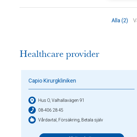
Alla (2)
V
Healthcare provider
Capio Kirurgkliniken
Hus O, Valhallavägen 91
08-406 28 45
Vårdavtal, Försäkring, Betala själv