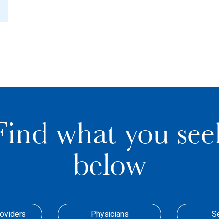
Find what you see
below
roviders
Physicians
S