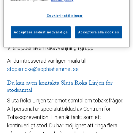
distriktssköterskor som är specialutbildad i
tobaksavvänjning. Vi erbjuder individuella
Cookie-inställningar
stödsamtal, vilket vanligtvis innebär 4-6 samtal.
Tillsammans lägger vi upp en plan och finner
Acceptera endast nödvändiga
Acceptera alla cookies
strategier för att vidmakthålla tobaksfrihet.
Vi erbjuder även rökavvänjning i grupp.
Är du intresserad vänligen maila till
stopsmoke@sophiahemmet.se
Du kan även kontakta Sluta Röka Linjen för
stödsamtal
Sluta Röka Linjen tar emot samtal om tobaksfrågor.
All personal är specialutbildad av Centrum för
Tobaksprevention. Linjen är tänkt som ett
kontinuerligt stöd. Du har möjlighet att ringa flera