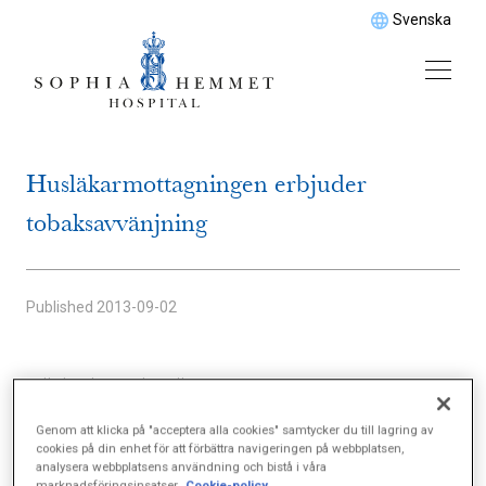
Svenska
Husläkarmottagningen erbjuder
tobaksavvänjning
Published
2013-09-02
Vill du sluta röka eller snusa?
Då har du som är listad på Husläkarmottagningen
Genom att klicka på "acceptera alla cookies" samtycker du till lagring av
cookies på din enhet för att förbättra navigeringen på webbplatsen,
Sophiahemmet möjlighet att få träffa en av våra
analysera webbplatsens användning och bistå i våra
marknadsföringsinsatser.
Cookie-policy