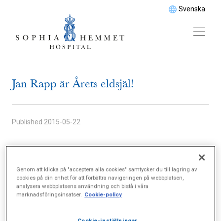
Svenska
Jan Rapp är Årets eldsjäl!
Published
2015-05-22
– Det är verkligen roligt att mitt arbete blir
Genom att klicka på "acceptera alla cookies" samtycker du till lagring av
uppmärksammat på det här sättet, säger en glad
cookies på din enhet för att förbättra navigeringen på webbplatsen,
och stolt Jan Rapp, som förutom att vara konsult
analysera webbplatsens användning och bistå i våra
marknadsföringsinsatser.
Cookie-policy
inom matavfallssortering är gynekolog på UltraGyn
på Sophiahemmet.
Cookie-inställningar