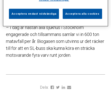
Han har under många år arbetat med att få
Stockholms sjukhus att samla in matavfall sedan blir
Acceptera endast nödvändiga
Acceptera alla cookies
till biogas.
– I dag är nästan alla sjukhus i Stockholm
engagerade och tillsammans samlar vi in 600 ton
matavfall per år. Biogasen som utvinns ur det räcker
till för att en SL-buss ska kunna köra en sträcka
motsvarande fyra varv runt jorden.
Dela: