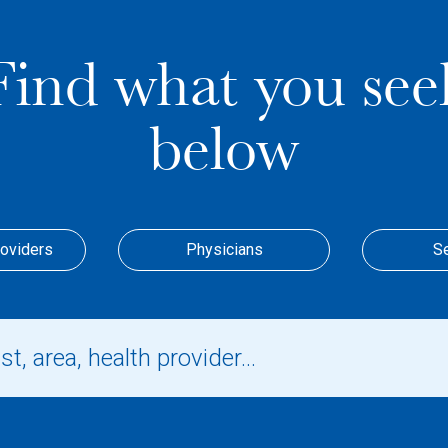
Find what you see
below
roviders
Physicians
S