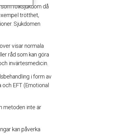
s som folksjukdom då
exempel trötthet,
ioner. Sjukdomen
rover visar normala
eller råd som kan göra
 och invärtesmedicin.
ilsbehandling i form av
ga och EFT (Emotional
om metoden inte är
ringar kan påverka