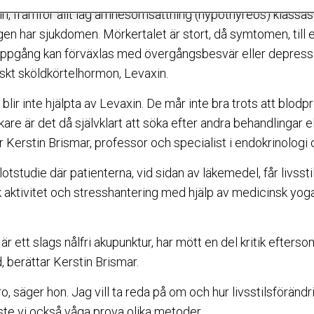
ln, framför allt låg ämnesomsättning (hypothyreos) klassa
gen har sjukdomen. Mörkertalet är stort, då symtomen, till 
ppgång kan förväxlas med övergångsbesvär eller depress
kt sköldkörtelhormon, Levaxin.
blir inte hjälpta av Levaxin. De mår inte bra trots att blodp
are är det då självklart att söka efter andra behandlingar 
r Kerstin Brismar, professor och specialist i endokrinologi
otstudie där patienterna, vid sidan av läkemedel, får livsst
sk aktivitet och stresshantering med hjälp av medicinsk yo
är ett slags nålfri akupunktur, har mött en del kritik efters
, berättar Kerstin Brismar.
ro, säger hon. Jag vill ta reda på om och hur livsstilsföränd
te vi också våga prova olika metoder.