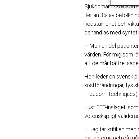
Sjukdomar i sköldkörte
fler än 3% av befolknin
nedstämdhet och viktu
behandlas med syntetis
– Men en del patienter 
värden. För mig som läk
att de mår bättre, säge
Hon leder en svensk pil
kostförändringar, fysi
Freedom Techniques).
Just EFT-inslaget, som 
vetenskapligt validerad
– Jag tar kritiken med 
patienterna och då mås