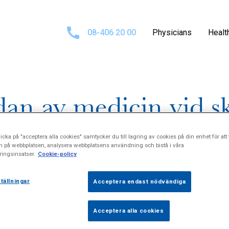
08-406 20 00
Physicians
Healt
idan av medicin vid s
icka på "acceptera alla cookies" samtycker du till lagring av cookies på din enhet för att 
n på webbplatsen, analysera webbplatsens användning och bistå i våra
ingsinsatser.
Cookie-policy
tällningar
Acceptera endast nödvändiga
Acceptera alla cookies
ineras ca 420 000 för störningar i sköldkörtelns hormonp