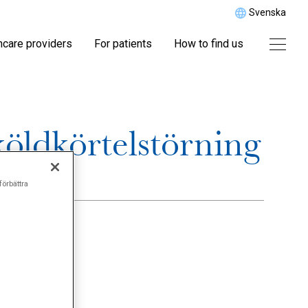
Svenska
hcare providers
For patients
How to find us
köldkörtelstörning
förbättra
roduktion.