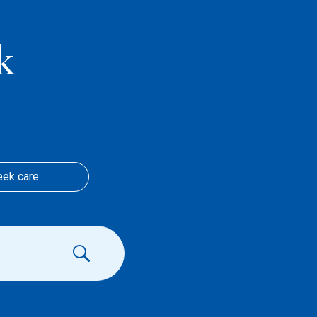
k
eek care