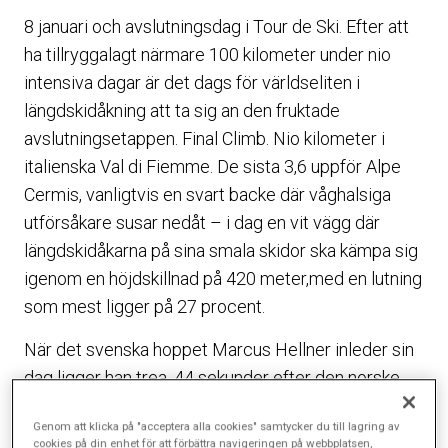
8 januari och avslutningsdag i Tour de Ski. Efter att
ha tillryggalagt närmare 100 kilometer under nio
intensiva dagar är det dags för världseliten i
längdskidåkning att ta sig an den fruktade
avslutningsetappen. Final Climb. Nio kilometer i
italienska Val di Fiemme. De sista 3,6 uppför Alpe
Cermis, vanligtvis en svart backe där våghalsiga
utförsåkare susar nedåt – i dag en vit vägg där
längdskidåkarna på sina smala skidor ska kämpa sig
igenom en höjdskillnad på 420 meter,med en lutning
som mest ligger på 27 procent.
När det svenska hoppet Marcus Hellner inleder sin
dag ligger han trea, 44 sekunder efter den norske
ärkefienden Petter Northug på andra plats. Leder
Genom att klicka på "acceptera alla cookies" samtycker du till lagring av
gör den suveräne schweizaren Dario Cologna.
cookies på din enhet för att förbättra navigeringen på webbplatsen,