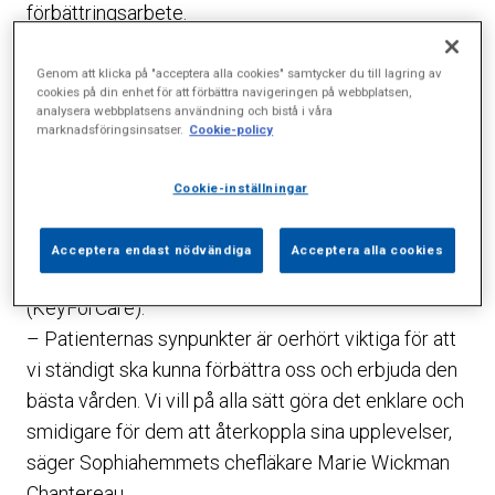
förbättringsarbete.
Sophiahemmet har haft patientenkätsystem i olika
Genom att klicka på "acceptera alla cookies" samtycker du till lagring av
former i över 10 år och mätningar visar att
cookies på din enhet för att förbättra navigeringen på webbplatsen,
analysera webbplatsens användning och bistå i våra
patienterna är mycket nöjda med den vård som
marknadsföringsinsatser.
Cookie-policy
erbjuds. Men trots goda resultat finns alltid
utrymme till ytterligare förbättringar. Därför införs
Cookie-inställningar
nu ett helt nytt sätt att mäta hur nöjda patienterna är
efter ett vårdbesök, vilket görs i samtliga
Acceptera endast nödvändiga
Acceptera alla cookies
verksamheter i samma digitala verktyg
(KeyForCare).
– Patienternas synpunkter är oerhört viktiga för att
vi ständigt ska kunna förbättra oss och erbjuda den
bästa vården. Vi vill på alla sätt göra det enklare och
smidigare för dem att återkoppla sina upplevelser,
säger Sophiahemmets chefläkare Marie Wickman
Chantereau.