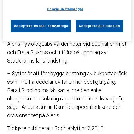
Under hösten erbjuds alla 65-åriga män i
Cookie-inställningar
Stockholms län ultraljudsundersökning av stora
kroppspulsådern. Detta som ett led i att minska
Acceptera endast nödvändiga
Acceptera alla cookies
dödligheten i brustet pulsåderbråck.
Undersökningarna kommer att genomföras på
Aleris FysiologLabs vårdenheter vid Sophiahemmet
och Ersta Sjukhus och utförs på uppdrag av
Stockholms läns landsting.
– Syftet är att förebygga bristning av bukaortabråck
som i tre fjärdedelar av fallen har dödlig utgång.
Bara i Stockholms län kan vi med en enkel
ultraljudsundersökning rädda hundratals liv varje år,
säger Anders Juhlin Dannfelt, specialistläkare och
divisionschef på Aleris.
Tidigare publicerat i SophiaNytt nr 2 2010