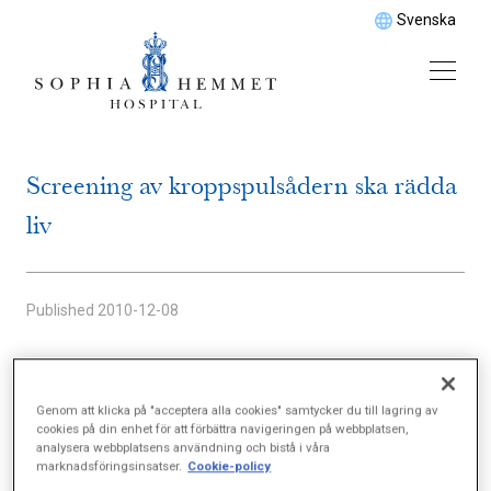
Svenska
Screening av kroppspulsådern ska rädda
liv
Published
2010-12-08
I september 2010 invigdes Aleris uppdrag att utföra
Genom att klicka på "acceptera alla cookies" samtycker du till lagring av
bukaortascreening av sjukvårdslandstingsrådet
cookies på din enhet för att förbättra navigeringen på webbplatsen,
analysera webbplatsens användning och bistå i våra
Filippa Reinfeldt.
marknadsföringsinsatser.
Cookie-policy